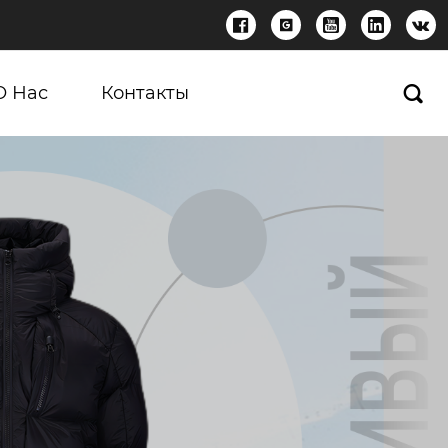





О Нас
Контакты
