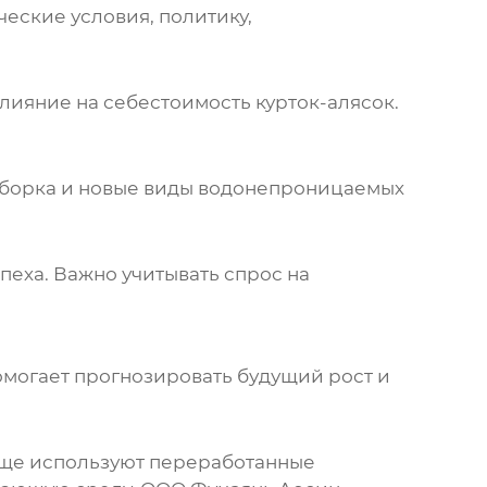
еские условия, политику,
 влияние на себестоимость
курток-алясок
.
 сборка и новые виды водонепроницаемых
еха. Важно учитывать спрос на
омогает прогнозировать будущий рост и
чаще используют переработанные