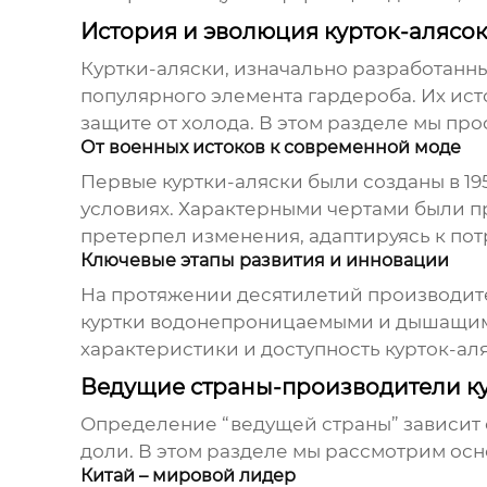
История и эволюция курток-алясо
Куртки-аляски
, изначально разработанн
популярного элемента гардероба. Их ис
защите от холода. В этом разделе мы пр
От военных истоков к современной моде
Первые
куртки-аляски
были созданы в 19
условиях. Характерными чертами были п
претерпел изменения, адаптируясь к по
Ключевые этапы развития и инновации
На протяжении десятилетий производите
куртки водонепроницаемыми и дышащими.
характеристики и доступность
курток-ал
Ведущие страны-производители ку
Определение “ведущей страны” зависит 
доли. В этом разделе мы рассмотрим ос
Китай – мировой лидер