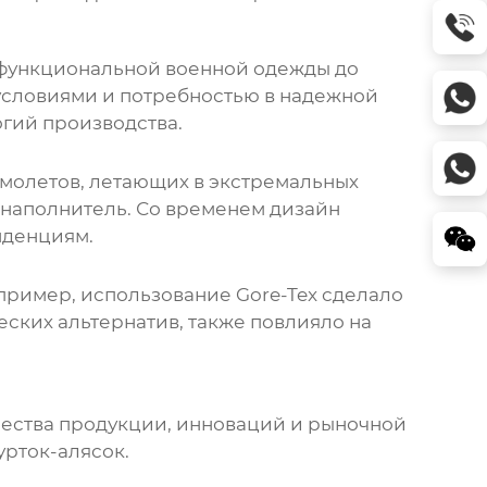
т функциональной военной одежды до
 условиями и потребностью в надежной
огий производства.
амолетов, летающих в экстремальных
 наполнитель. Со временем дизайн
нденциям.
ример, использование Gore-Tex сделало
ских альтернатив, также повлияло на
чества продукции, инноваций и рыночной
урток-алясок
.