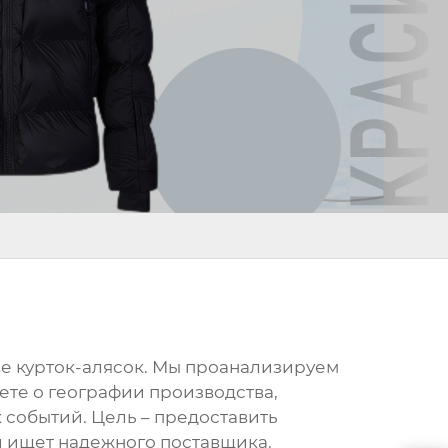
тве курток-алясок. Мы проанализируем
ете о географии производства,
 событий. Цель – предоставить
 ищет надежного поставщика.