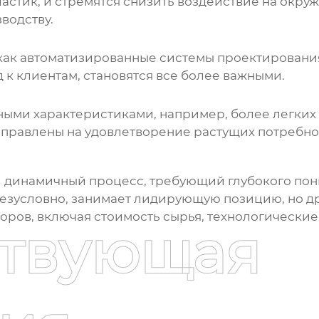
астик, и стремятся снизить воздействие на окр
водству.
как автоматизированные системы проектирования 
к клиентам, становятся все более важными.
ыми характеристиками, например, более легких и
правлены на удовлетворение растущих потребно
 динамичный процесс, требующий глубокого пон
езусловно, занимает лидирующую позицию, но дру
кторов, включая стоимость сырья, технологическ
ствующая