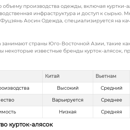
 объему производства одежды, включая
куртки-а
зводственная инфраструктура и доступ к сырью.
Фуцзянь Аосин Одежда
, специализируется на ка
занимают страны Юго-Восточной Азии, такие как
ны некоторые известные бренды
курток-алясок
, 
Китай
Вьетнам
роизводства
Высокий
Средний
чество
Варьируется
Среднее
имость
Низкая
Средняя
во курток-алясок