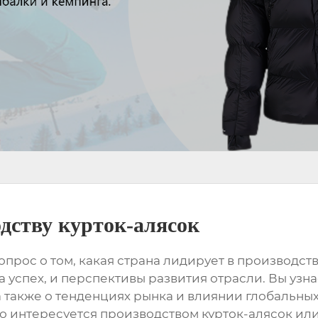
дству курток-алясок
опрос о том, какая страна лидирует в производс
 успех, и перспективы развития отрасли. Вы узна
а также о тенденциях рынка и влиянии глобальных
о интересуется
производством курток-алясок
или