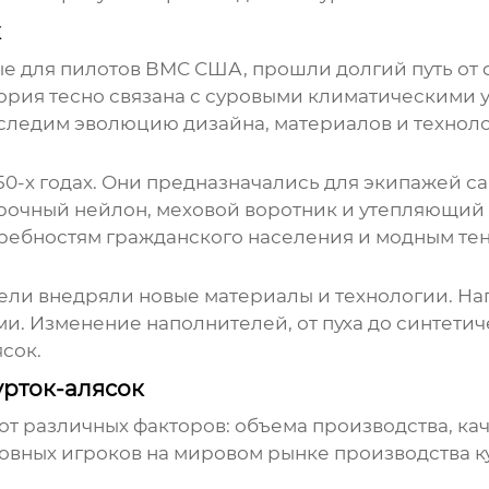
к
ые для пилотов ВМС США, прошли долгий путь о
тория тесно связана с суровыми климатическими
оследим эволюцию дизайна, материалов и технол
50-х годах. Они предназначались для экипажей с
рочный нейлон, меховой воротник и утепляющий
требностям гражданского населения и модным те
ли внедряли новые материалы и технологии. Нап
 Изменение наполнителей, от пуха до синтетиче
ясок
.
рток-алясок
от различных факторов: объема производства, ка
новных игроков на мировом рынке
производства к