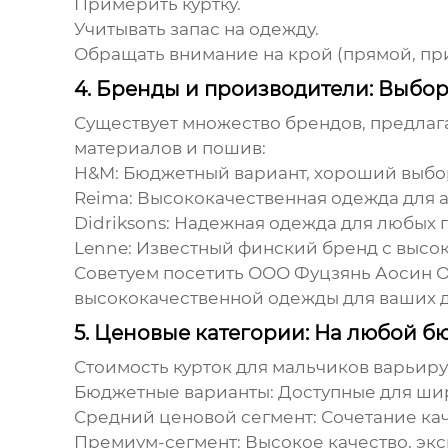
Примерить куртку.
Учитывать запас на одежду.
Обращать внимание на крой (прямой, пр
4. Бренды и производители: Выбо
Существует множество брендов, предла
материалов и пошив:
H&M:
Бюджетный вариант, хороший выбор
Reima:
Высококачественная одежда для ак
Didriksons:
Надежная одежда для любых п
Lenne:
Известный финский бренд с высок
Советуем посетить
ООО Фуцзянь Аосин 
высококачественной одежды для ваших д
5. Ценовые категории: На любой б
Стоимость
курток для мальчиков
варьируе
Бюджетные варианты:
Доступные для шир
Средний ценовой сегмент:
Сочетание кач
Премиум-сегмент:
Высокое качество, экс