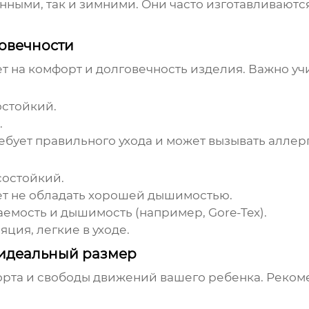
онными, так и зимними. Они часто изготавливают
говечности
 на комфорт и долговечность изделия. Важно уч
остойкий.
.
ебует правильного ухода и может вызывать аллер
состойкий.
ет не обладать хорошей дышимостью.
мость и дышимость (например, Gore-Tex).
ция, легкие в уходе.
ь идеальный размер
орта и свободы движений вашего ребенка. Реком