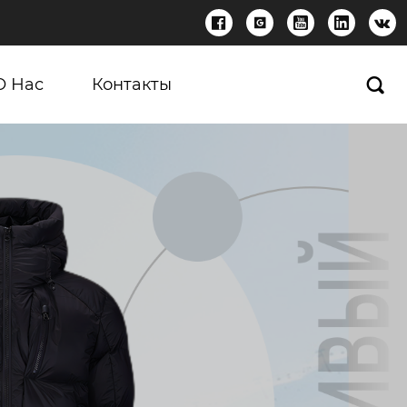





О Нас
Контакты
