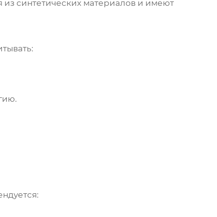
ся из синтетических материалов и имеют
итывать:
гию.
ендуется: