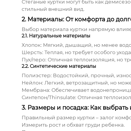
Стеганые куртки могут быть как демисез
стильный внешний вид.
2. Материалы: От комфорта до дол
Выбор материала куртки напрямую влияет
2.1. Натуральные материалы
Хлопок:
Мягкий, дышащий, но менее вод
Шерсть:
Теплая, но требует особого ухода
Пух/перо:
Отличная теплоизоляция, но тр
2.2. Синтетические материалы
Полиэстер:
Водостойкий, прочный, изно
Нейлон:
Легкий, ветрозащитный, но мож
Мембрана:
Обеспечивает водонепроницае
Синтепон/Thinsulate:
Отличная теплоизоля
3. Размеры и посадка: Как выбрат
Правильный размер куртки – залог комф
Измерить рост и обхват груди ребенка.