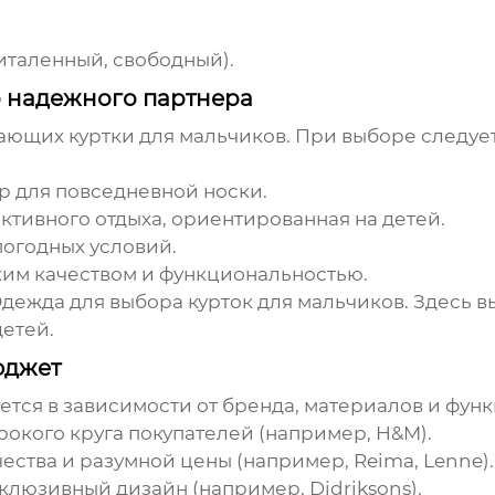
италенный, свободный).
р надежного партнера
гающих
куртки для мальчиков
. При выборе следуе
 для повседневной носки.
тивного отдыха, ориентированная на детей.
огодных условий.
им качеством и функциональностью.
Одежда
для выбора
курток для мальчиков
. Здесь 
етей.
юджет
тся в зависимости от бренда, материалов и фун
окого круга покупателей (например, H&M).
ества и разумной цены (например, Reima, Lenne).
клюзивный дизайн (например, Didriksons).