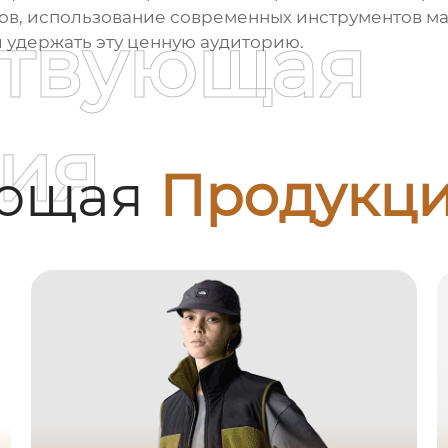
дов, использование современных инструментов м
ствующая
 удержать эту ценную аудиторию.
ия
ующая
Продукц