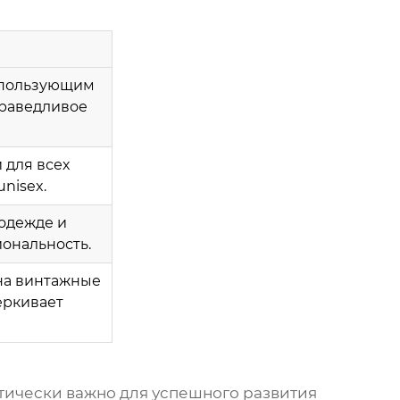
спользующим
раведливое
 для всех
nisex.
одежде и
ональность.
на винтажные
еркивает
итически важно для успешного развития