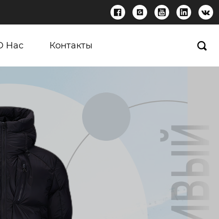





О Нас
Контакты
