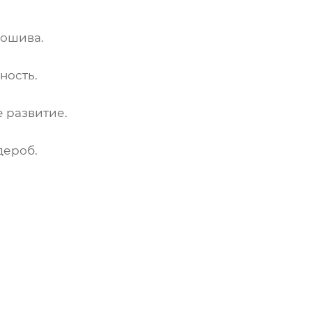
пошива.
ность.
 развитие.
дероб.