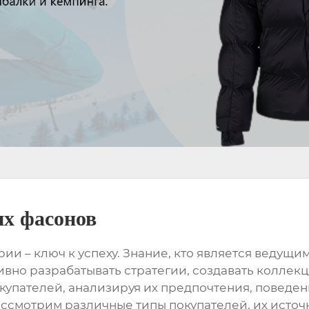
х фасонов
и – ключ к успеху. Знание, кто является
ведущим
вно разрабатывать стратегии, создавать коллек
окупателей, анализируя их предпочтения, поведе
рассмотрим различные типы покупателей, их исто