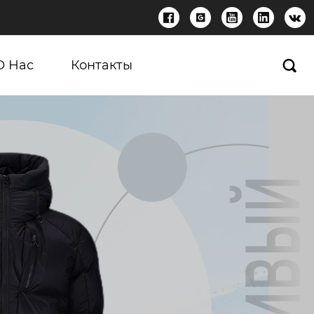





О Нас
Контакты
