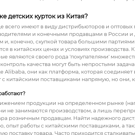
е детских курток из Китая?
аще всего имеют в виду дистрибьюторов и оптовых
дителями и конечными продавцами в России и д
м и, конечно, скупкой товара большими партиями
ся в китайских ценах и условиях производства. 
орые являются своего рода 'покупателями' множес
 контроль качества могут быть непростыми задач
libaba, они как платформа, которая соединяет в
 с китайскими поставщиками напрямую, но они, 
 работают?
ижением продукции на определенном рынке (напр
ни не занимаются производством, а лишь перепр
ара розничным продавцам. Найти надежного дист
ю, опыт работы с китайскими поставщиками, а так
 поставку товара. Часто приходится сталкиваться 