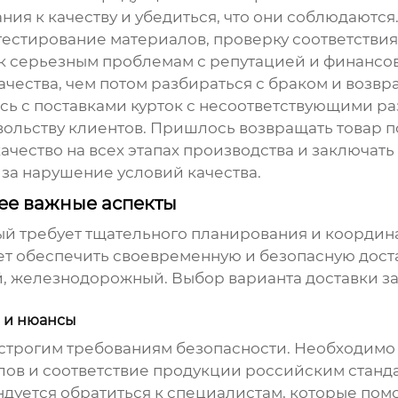
ания к качеству и убедиться, что они соблюдаютс
 тестирование материалов, проверку соответствия
и к серьезным проблемам с репутацией и финансо
чества, чем потом разбираться с браком и возвр
сь с поставками курток с несоответствующими р
ольству клиентов. Пришлось возвращать товар по
ачество на всех этапах производства и заключать
а нарушение условий качества.
нее важные аспекты
рый требует тщательного планирования и коорди
ет обеспечить своевременную и безопасную доста
, железнодорожный. Выбор варианта доставки за
 и нюансы
 строгим требованиям безопасности. Необходимо 
в и соответствие продукции российским станда
дуется обратиться к специалистам, которые пом