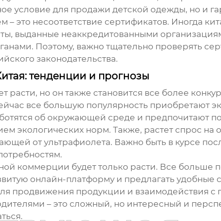
ное условие для продажи детской одежды, но и га
м – это несоответствие сертификатов. Иногда к
ты, выданные неаккредитованными организациям
анами. Поэтому, важно тщательно проверять сер
ийского законодательства.
Китая: тенденции и прогнозы
ет расти, но он также становится все более конк
Сейчас все большую популярность приобретают э
аботятся об окружающей среде и предпочитают по
ем экологических норм. Также, растет спрос на
щей от ультрафиолета. Важно быть в курсе пос
потребностям.
ной коммерции будет только расти. Все больше 
звитую онлайн-платформу и предлагать удобные с
для продвижения продукции и взаимодействия с 
одителями – это сложный, но интересный и перспе
ться.