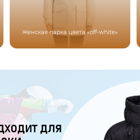
Женская парка цвета «off-white»