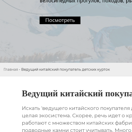
Главная
-
Ведущий китайский покупатель детских курток
Ведущий китайский покупа
Искать 'ведущего китайского покупателя д
целая экосистема. Скорее, речь идет о к
работают с множеством китайских фабрик. 
подводные камни стоит учитывать. Много 