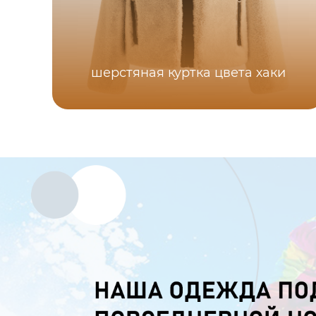
шерстяная куртка цвета хаки