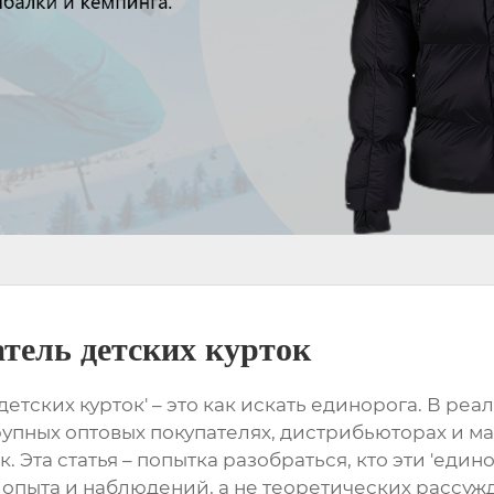
тель детских курток
етских курток' – это как искать единорога. В реа
рупных оптовых покупателях, дистрибьюторах и ма
Эта статья – попытка разобраться, кто эти 'едино
опыта и наблюдений, а не теоретических рассужде