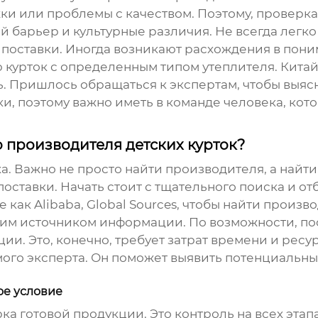
ки или проблемы с качеством. Поэтому, проверка 
ой барьер и культурные различия. Не всегда легк
 поставки. Иногда возникают расхождения в пони
ю курток с определенным типом утеплителя. Кит
ь. Пришлось обращаться к экспертам, чтобы выясн
и, поэтому важно иметь в команде человека, кот
 производителя детских курток?
а. Важно не просто найти производителя, а найти 
поставки. Начать стоит с тщательного поиска и о
 как Alibaba, Global Sources, чтобы найти прои
ним источником информации. По возможности, по
и. Это, конечно, требует затрат времени и ресурс
ого эксперта. Он поможет выявить потенциальны
ое условие
рка готовой продукции. Это контроль на всех эта