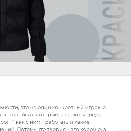
льности, это не один конкретный игрок, а
ркетплейсах, которые, в свою очередь,
роги', как с ними работать и какие
ний. Потому что теория – это хорошо, а