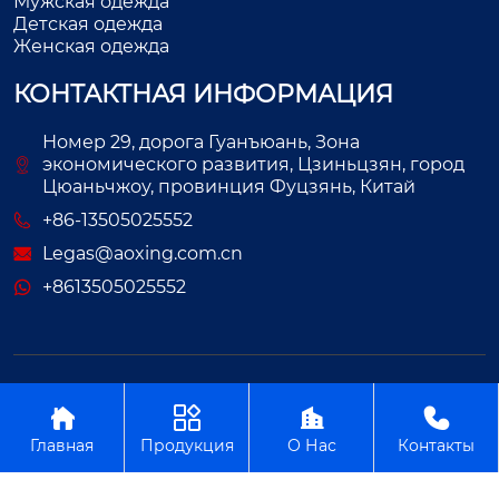
Мужская одежда
Детская одежда
Женская одежда
КОНТАКТНАЯ ИНФОРМАЦИЯ
Номер 29, дорога Гуанъюань, Зона
экономического развития, Цзиньцзян, город
Цюаньчжоу, провинция Фуцзянь, Китай
+86-13505025552
Legas@aoxing.com.cn
+8613505025552
Авторское право©ООО Фуцзянь Аосин Одежда




Главная
Продукция
О Нас
Контакты