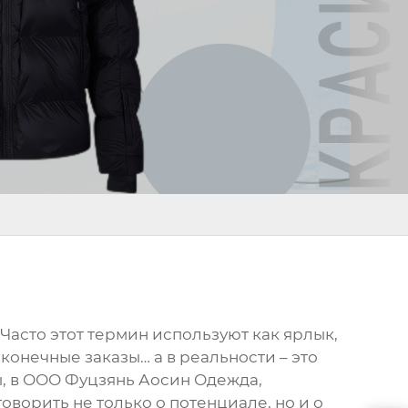
 Часто этот термин используют как ярлык,
конечные заказы… а в реальности – это
ы, в ООО Фуцзянь Аосин Одежда,
оворить не только о потенциале, но и о