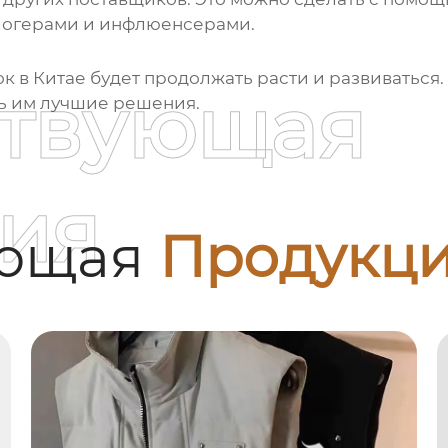
блогерами и инфлюенсерами.
ок
в Китае будет продолжать расти и развиваться.
ствующая
ть им лучшие решения.
ия
ующая
Продукц