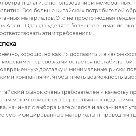
 ветра и влаги, с использованием мембранных т
развитие. Все больше китайских потребителей об
анных материалов. Это не просто модная тенден
нь Аосин Одежда уделяет большое внимание экол
оответствовать этим требованиям.
спеха
конечно, хорошо, но как их доставить и в каком с
 с морскими перевозками остается нестабильной.
воевременную доставку и минимальные риски пов
кими компаниями, чтобы иметь возможность выб
 Китайский рынок очень требователен к качеству 
ртам может привести к серьезным последствиям.
а, начиная с выбора материалов и заканчивая у
ко сертифицированные материалы и проводим тща