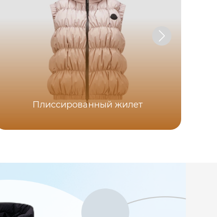
Чер
Плиссированный жилет