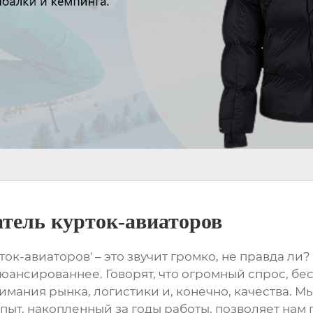
тель курток-авиаторов
ок-авиаторов' – это звучит громко, не правда ли?
юансированнее. Говорят, что огромный спрос, бес
имания рынка, логистики и, конечно, качества. М
ыт, накопленный за годы работы, позволяет нам г