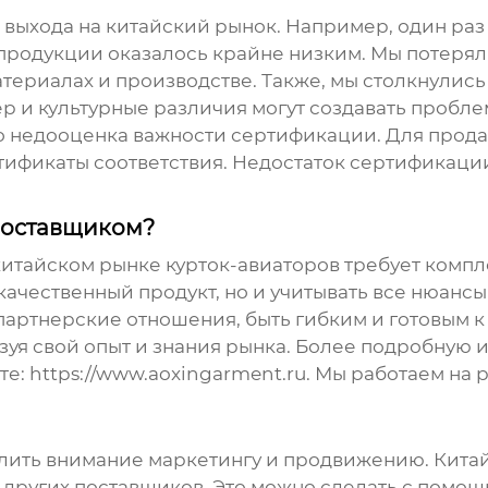
 выхода на китайский рынок. Например, один раз
продукции оказалось крайне низким. Мы потеряли
атериалах и производстве. Также, мы столкнулис
р и культурные различия могут создавать пробл
то недооценка важности сертификации. Для прод
ификаты соответствия. Недостаток сертификаци
 поставщиком?
а китайском рынке
курток-авиаторов
требует компл
 качественный продукт, но и учитывать все нюанс
партнерские отношения, быть гибким и готовым 
ьзуя свой опыт и знания рынка. Более подробну
те:
https://www.aoxingarment.ru
. Мы работаем на 
лить внимание маркетингу и продвижению. Китай
 других поставщиков. Это можно сделать с помощ