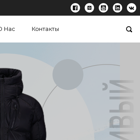





О Нас
Контакты
