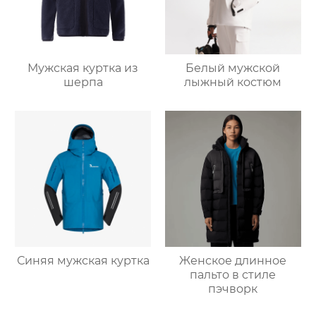
Мужская куртка из
Белый мужской
шерпа
лыжный костюм
Синяя мужская куртка
Женское длинное
пальто в стиле
пэчворк