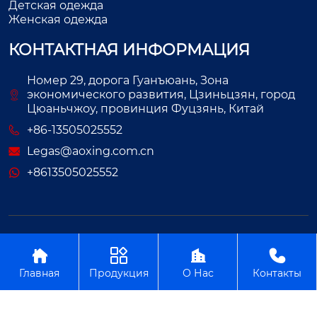
Детская одежда
Женская одежда
КОНТАКТНАЯ ИНФОРМАЦИЯ
Номер 29, дорога Гуанъюань, Зона
экономического развития, Цзиньцзян, город
Цюаньчжоу, провинция Фуцзянь, Китай
+86-13505025552
Legas@aoxing.com.cn
+8613505025552
Авторское право©ООО Фуцзянь Аосин Одежда




Главная
Продукция
О Нас
Контакты