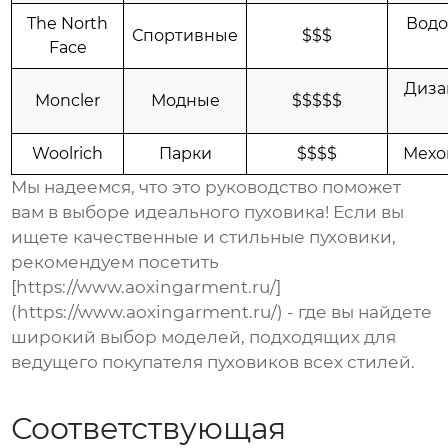
The North
Водо
Спортивные
$$$
Face
Диза
Moncler
Модные
$$$$$
Woolrich
Парки
$$$$
Мехов
Мы надеемся, что это руководство поможет
вам в выборе идеального пуховика! Если вы
ищете качественные и стильные пуховики,
рекомендуем посетить
[https://www.aoxingarment.ru/]
(https://www.aoxingarment.ru/) - где вы найдете
широкий выбор моделей, подходящих для
ведущего покупателя пуховиков всех стилей
.
Соответствующая