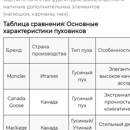
наличие дополнительных элементов
(капюшон, карманы, мех).
Таблица сравнения: Основные
характеристики пуховиков
Страна
Бренд
Тип пуха
Особенност
производства
Элегант
Гусиный
Moncler
Италия
высокое кач
пух
ассо
Экстремал
Canada
Гусиный
Канада
прочность
Goose
пух
климатиче
Гусиный/
Стильный ди
Mackage
Канада
Утиный