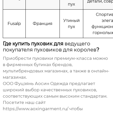
детали, со
пух
Спортив
Утиный
элега
Fusalp
Франция
пух
функцион
горнолыж
Где купить пуховик для
ведущего
покупателя пуховиков для королев
?
Приобрести пуховики премиум-класса можно
в фирменных бутиках брендов,
мультибрендовых магазинах, а также в онлайн-
магазинах.
ООО Фуцзянь Аосин Одежда
предлагает
широкий выбор качественных пуховиков,
соответствующих самым высоким стандартам.
Посетите наш сайт
https://www.aoxingarment.ru/
чтобы