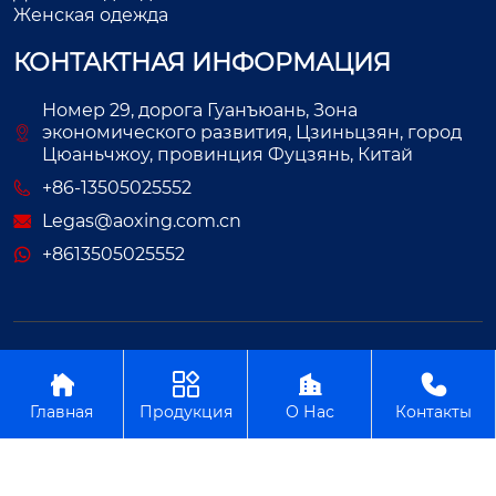
Женская одежда
КОНТАКТНАЯ ИНФОРМАЦИЯ
Номер 29, дорога Гуанъюань, Зона
экономического развития, Цзиньцзян, город
Цюаньчжоу, провинция Фуцзянь, Китай
+86-13505025552
Legas@aoxing.com.cn
+8613505025552
Авторское право©ООО Фуцзянь Аосин Одежда




Главная
Продукция
О Нас
Контакты