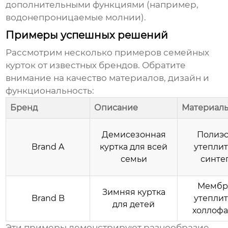
дополнительными функциями (например,
водонепроницаемые молнии).
Примеры успешных решений
Рассмотрим несколько примеров
семейных
курток
от известных брендов. Обратите
внимание на качество материалов, дизайн и
функциональность:
Бренд
Описание
Материал
Демисезонная
Полиэс
Brand A
куртка для всей
утеплит
семьи
синте
Мембр
Зимняя куртка
Brand B
утеплит
для детей
холлоф
Эти примеры демонстрируют разнообразие