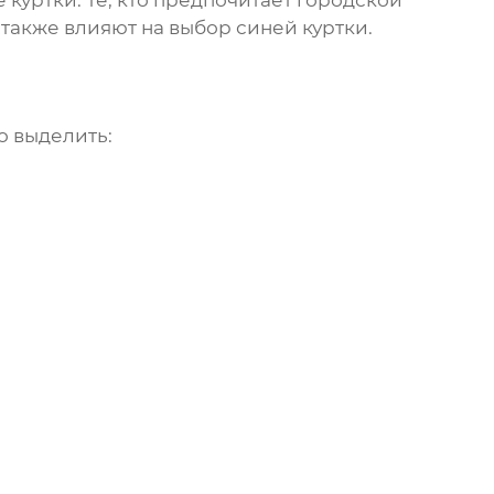
уртки. Те, кто предпочитает городской
, также влияют на выбор
синей куртки
.
о выделить: