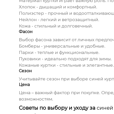
Материал куртки играет важную роль. П
Хлопок
- дышащий и комфортный.
Полиэстер
- прочный и водоотталкиваю
Нейлон
- легкий и ветрозащитный.
Кожа
- стильный и долговечный.
Фасон
Выбор фасона зависит от личных предпо
Бомберы
- универсальные и удобные.
Парки
- теплые и функциональные.
Пуховики
- идеально подходят для зимы.
Кожаные куртки
- стильные и элегантные.
Сезон
Учитывайте сезон при выборе
синей кур
Цена
Цена – важный фактор при покупке. Опр
возможностям.
Советы по выбору и уходу за
синей