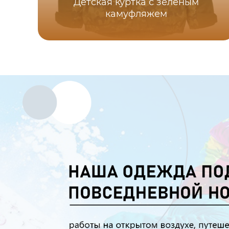
Детская куртка с зеленым
камуфляжем