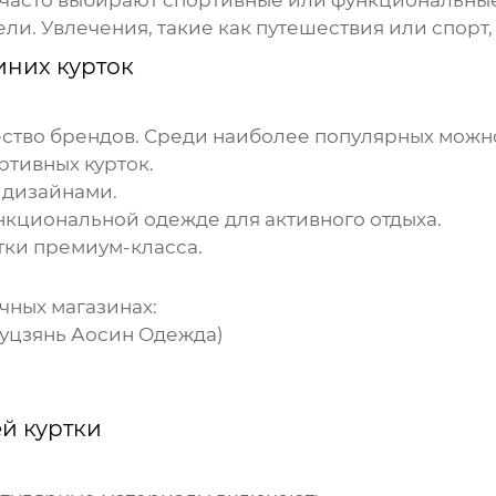
часто выбирают спортивные или функциональные к
ли. Увлечения, такие как путешествия или спорт
иних курток
ство брендов. Среди наиболее популярных можн
ртивных курток.
 дизайнами.
нкциональной одежде для активного отдыха.
тки
премиум-класса.
чных магазинах:
уцзянь Аосин Одежда
)
й куртки