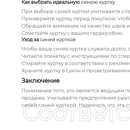
Как выбрать идеальную
синюю куртку
При выборе
синей куртки
учитывайте сл
Примеряйте куртку
перед покупкой, чтоб
Обращайте внимание на качество швов 
Сочетайте куртку с вашим гардеробом
.
Уход за
синей курткой
Чтобы ваша
синяя куртка
служила долго, 
Читайте этикетку
с инструкциями по стирк
Стирайте куртку
в соответствии с реком
Храните куртку
в сухом и проветриваемом
Заключение
Понимание того, кто является
ведущим по
продаже. Учитывайте предпочтения разл
Соответ
своей
синей курткой
. Надеемся, что эта 