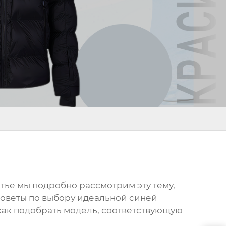
татье мы подробно рассмотрим эту тему,
 советы по выбору идеальной
синей
как подобрать модель, соответствующую