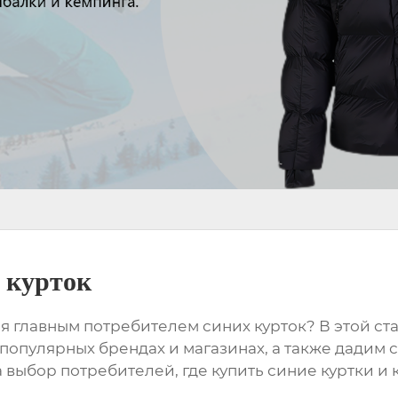
 курток
ся главным потребителем
синих курток
? В этой с
популярных брендах и магазинах, а также дадим
а выбор потребителей, где купить
синие куртки
и 