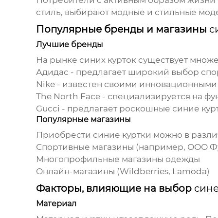
Потребители с активным образом жизни 
стиль, выбирают модные и стильные моде
Популярные бренды и магазины
с
Лучшие бренды
На рынке
синих курток
существует множе
Адидас
- предлагает широкий выбор спо
Nike
- известен своими инновационными
The North Face
- специализируется на фу
Gucci
- предлагает роскошные
синие кур
Популярные магазины
Приобрести
синие куртки
можно в разли
Спортивные магазины
(например,
ООО Ф
Многопрофильные магазины одежды
Онлайн-магазины
(Wildberries, Lamoda)
Факторы, влияющие на выбор
сине
Материал