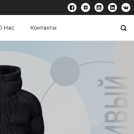





О Нас
Контакты
