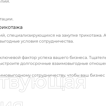
лий.
тации.
трикотажа
ий, специализирующихся на закупке
трикотажа
.
А
выгодные условия сотрудничества.
 ключевой фактор успеха вашего бизнеса. Тщател
выстроите долгосрочные взаимовыгодные отношен
ствующая
аимовыгодному сотрудничеству, чтобы ваш бизнес