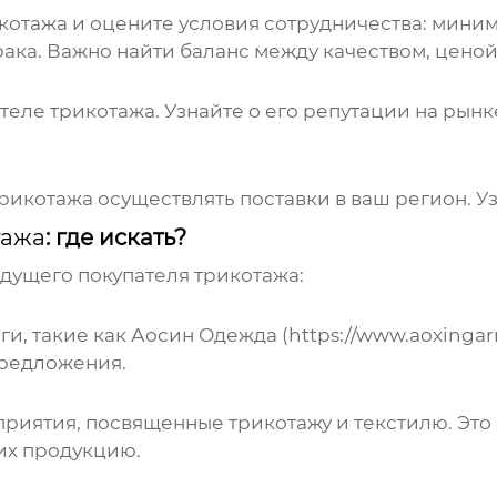
икотажа
и оцените условия сотрудничества: миним
рака. Важно найти баланс между качеством, ценой
теле трикотажа
. Узнайте о его репутации на рын
трикотажа
осуществлять поставки в ваш регион. Уз
тажа
: где искать?
дущего покупателя трикотажа
:
и, такие как
Аосин Одежда
(
https://www.aoxingar
предложения.
приятия, посвященные
трикотажу
и текстилю. Это
их продукцию.