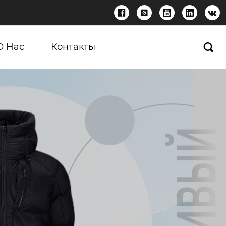





О Нас
Контакты
