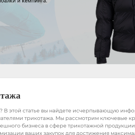
отажа
? В этой статье вы найдете исчерпывающую инфор
ателями трикотажа
. Мы рассмотрим ключевые к
пешного бизнеса в сфере
трикотажной
продукции.
имизации ваших закупок для достижения максима