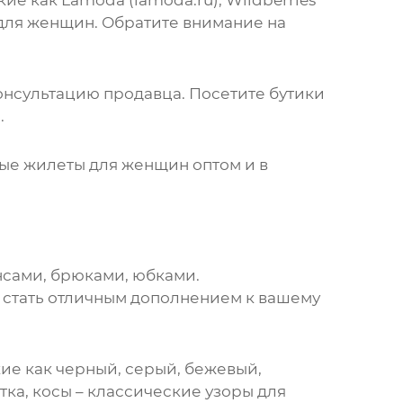
кие как Lamoda (
lamoda.ru
), Wildberries
 для женщин
. Обратите внимание на
онсультацию продавца. Посетите бутики
.
ые жилеты для женщин
оптом и в
нсами, брюками, юбками.
 стать отличным дополнением к вашему
кие как черный, серый, бежевый,
тка, косы – классические узоры для