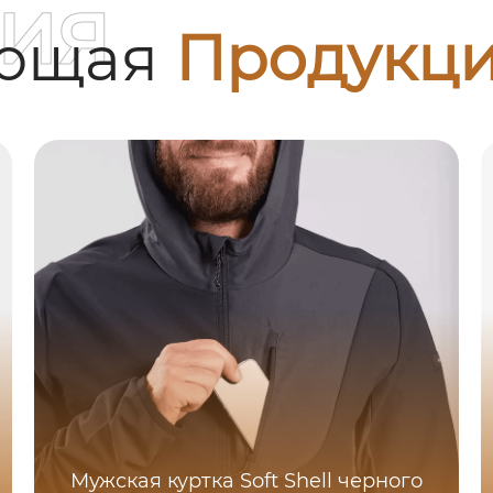
ия
ующая
Продукц
Мужская куртка Soft Shell черного