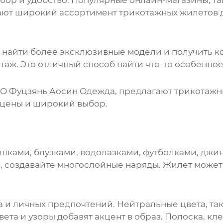
ор и удобство. Популярные онлайн-магазины, та
гают широкий ассортимент
трикотажных жилетов
найти более эксклюзивные модели и получить к
аж. Это отличный способ найти что-то особенное
О Фуцзянь Аосин Одежда
, предлагают
трикотажн
 цены и широкий выбор.
шками, блузками, водолазками, футболками, джи
 создавайте многослойные наряды. Жилет может
а и личных предпочтений. Нейтральные цвета, та
ета и узоры добавят акцент в образ. Полоска, кле