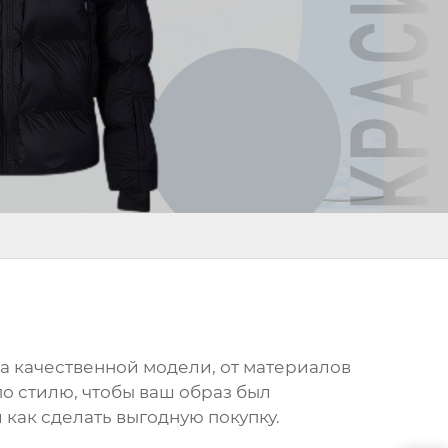
а качественной модели, от материалов
по стилю, чтобы ваш образ был
 как сделать выгодную покупку.