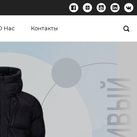





О Нас
Контакты
