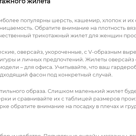
отажного жилета
иболее популярны шерсть, кашемир, хлопок и их 
оницаемость. Обратите внимание на плотность вяз
ачественный
трикотажный жилет для женщин
прос
ские, оверсайз, укороченные, с V-образным выре
фигуры и личных предпочтений. Жилеты оверсайз 
модели – для офиса. Учитывайте, что ваш гардер
одходящий фасон под конкретный случай.
стильного образа. Слишком маленький жилет буд
рки и сравнивайте их с таблицей размеров произ
ке обратите внимание на посадку в плечах и гру