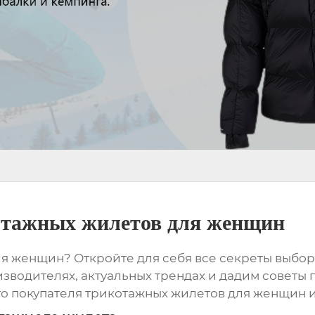
отажных жилетов для женщин
 женщин? Откройте для себя все секреты выбор
зводителях, актуальных трендах и дадим советы 
о покупателя трикотажных жилетов для женщин
и