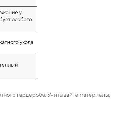
ажение у
бует особого
катного ухода
 теплый
ртного гардероба. Учитывайте материалы,