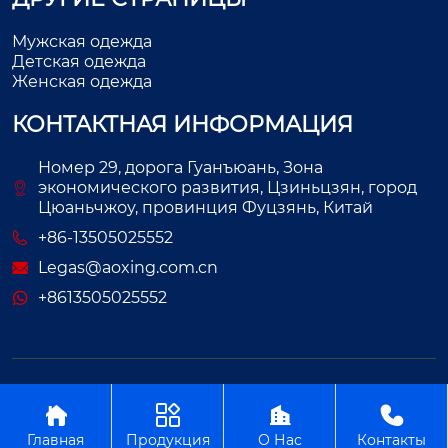
Мужская одежда
Детская одежда
Женская одежда
КОНТАКТНАЯ ИНФОРМАЦИЯ
Номер 29, дорога Гуанъюань, Зона
экономического развития, Цзиньцзян, город
Цюаньчжоу, провинция Фуцзянь, Китай
+86-13505025552
Legas@aoxing.com.cn
+8613505025552
Авторское право©ООО Фуцзянь Аосин Одежда




Главная
Продукция
О Нас
Контакты