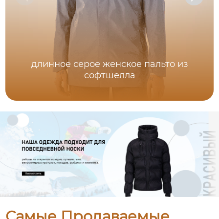
длинное серое женское пальто из
софтшелла
Самые Продаваемые