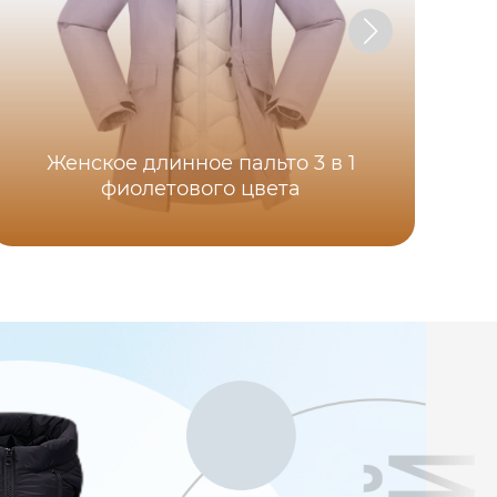
Женское длинное пальто 3 в 1
Му
фиолетового цвета