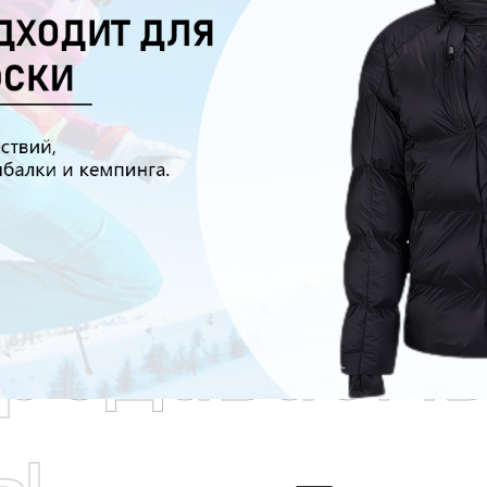
родаваем
ы