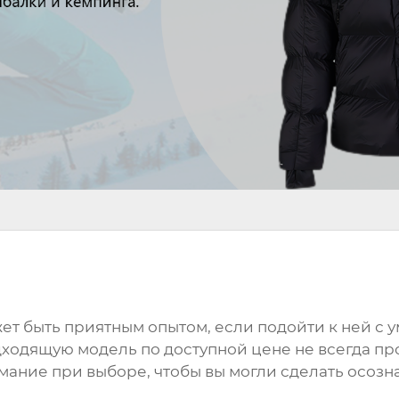
т быть приятным опытом, если подойти к ней с ум
дходящую модель по доступной цене не всегда про
имание при выборе, чтобы вы могли сделать осоз