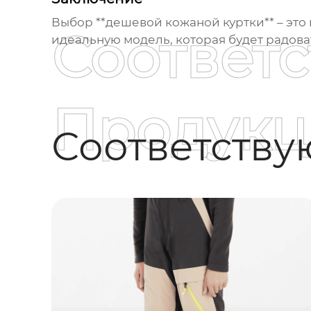
Выбор **дешевой кожаной куртки** – это
Соответ
идеальную модель, которая будет радоват
Продукц
Соответств