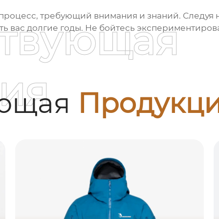
 процесс, требующий внимания и знаний. Следуя 
ствующая
ь вас долгие годы. Не бойтесь экспериментироват
ия
ующая
Продукц