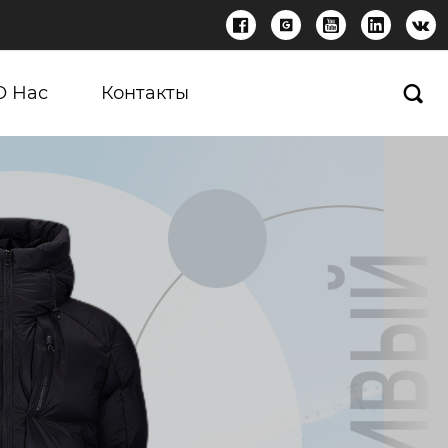





О Нас
Контакты
