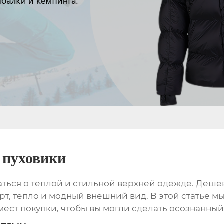
 пуховики
маться о теплой и стильной верхней одежде.
Дешев
рт, тепло и модный внешний вид. В этой статье м
мест покупки, чтобы вы могли сделать осознанны