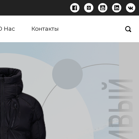





О Нас
Контакты
