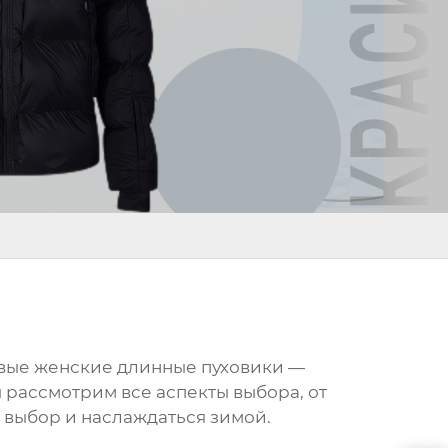
ые женские длинные пуховики
—
ы рассмотрим все аспекты выбора, от
й выбор и наслаждаться зимой.