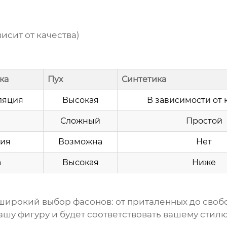
исит от качества)
ка
Пух
Синтетика
ляция
Высокая
В зависимости от 
Сложный
Простой
гия
Возможна
Нет
а
Высокая
Ниже
ирокий выбор фасонов: от приталенных до свобо
шу фигуру и будет соответствовать вашему стилю