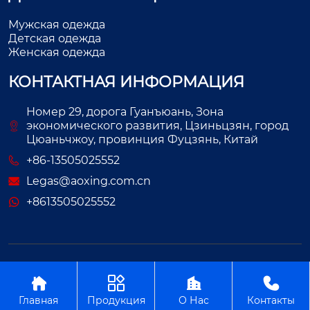
Мужская одежда
Детская одежда
Женская одежда
КОНТАКТНАЯ ИНФОРМАЦИЯ
Номер 29, дорога Гуанъюань, Зона
экономического развития, Цзиньцзян, город
Цюаньчжоу, провинция Фуцзянь, Китай
+86-13505025552
Legas@aoxing.com.cn
+8613505025552
Авторское право©ООО Фуцзянь Аосин Одежда




Главная
Продукция
О Нас
Контакты