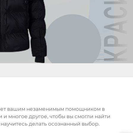
танет вашим незаменимым помощником в
 и многое другое, чтобы вы смогли найти
 научитесь делать осознанный выбор.