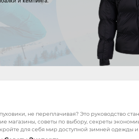
пуховики
, не переплачивая? Это руководство с
 магазины, советы по выбору, секреты экономии
кройте для себя мир доступной зимней одежды и