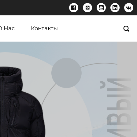





О Нас
Контакты
