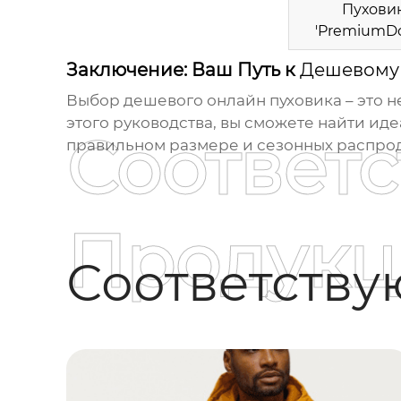
Пухови
'PremiumD
Заключение: Ваш Путь к
Дешевому
Выбор
дешевого онлайн пуховика
– это н
этого руководства, вы сможете найти иде
Соответ
правильном размере и сезонных распрод
Продукц
Соответств