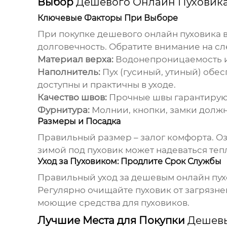
Выбор
Дешевого Онлайн Пуховик
Ключевые Факторы При Выборе
При покупке
дешевого онлайн пуховика
в
долговечность. Обратите внимание на с
Материал верха:
Водонепроницаемость и 
Наполнитель:
Пух (гусиный, утиный) обе
доступны и практичны в уходе.
Качество швов:
Прочные швы гарантируют
Фурнитура:
Молнии, кнопки, замки долж
Размеры и Посадка
Правильный размер – залог комфорта. Оз
зимой под пуховик может надеваться теп
Уход за Пуховиком: Продлите Срок Службы
Правильный уход за
дешевым онлайн пу
Регулярно очищайте пуховик от загрязне
моющие средства для пуховиков.
Лучшие Места для Покупки
Дешевы