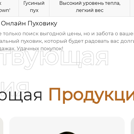
к
Гусиный
Высокий уровень тепла,
own'
пух
легкий вес
 Онлайн Пуховику
е только поиск выгодной цены, но и забота о ваш
альный пуховик, который будет радовать вас долг
ствующая
ажах. Удачных покупок!
ия
ующая
Продукц