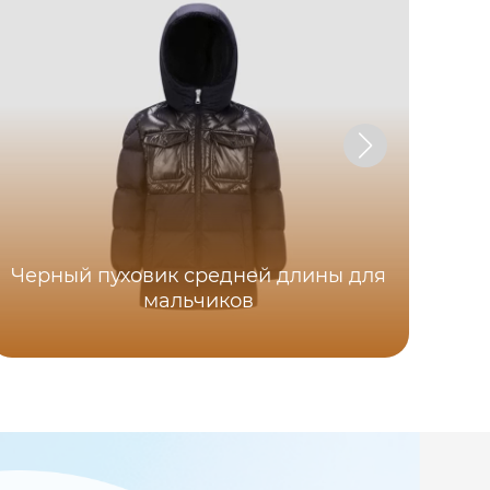
Черный пуховик средней длины для
мальчиков