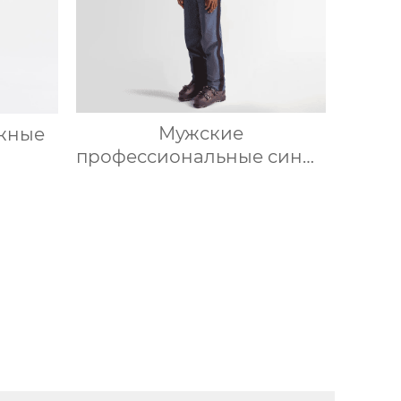
Мужские
жные
профессиональные синие
лыжные брюки с
нагрудником