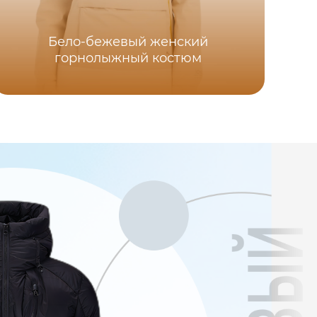
Бело-бежевый женский
горнолыжный костюм