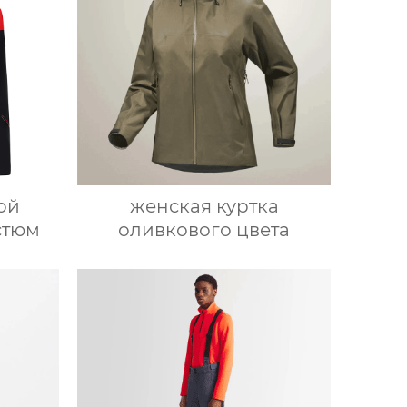
ой
женская куртка
стюм
оливкового цвета