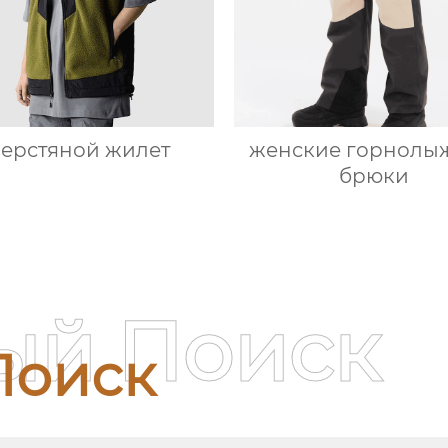
ерстяной жилет
женские горнолы
брюки
ый Поиск
Поиск