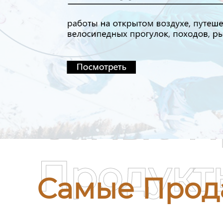
Самые П
Продукт
Самые Прод