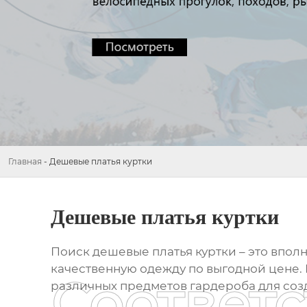
Главная
-
Дешевые платья куртки
Дешевые платья куртки
Поиск
дешевые платья куртки
– это впол
качественную одежду по выгодной цене. 
Соответ
различных предметов гардероба для соз