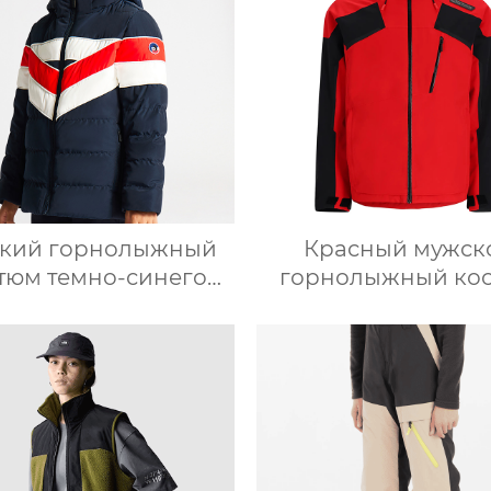
ский горнолыжный
Красный мужск
тюм темно-синего
горнолыжный ко
цвета