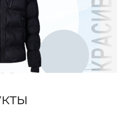
ые
кты