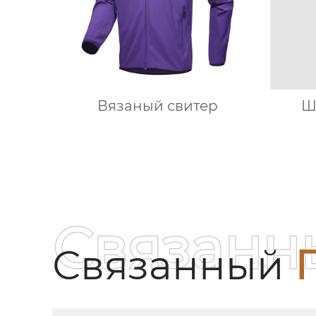
Вязаный свитер
Ш
Связанн
Связанный