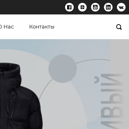





О Нас
Контакты
