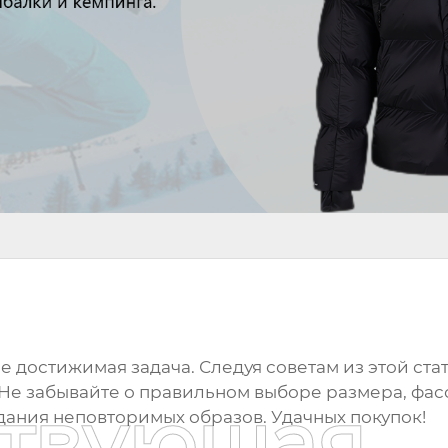
не достижимая задача. Следуя советам из этой ста
Не забывайте о правильном выборе размера, фасо
ствующая
дания неповторимых образов. Удачных покупок!