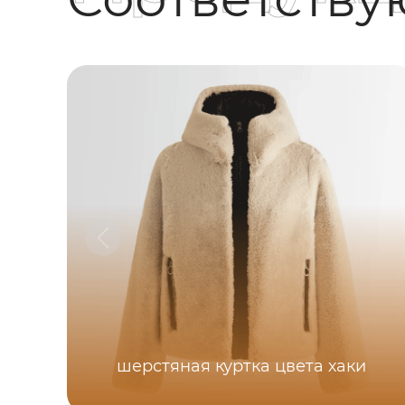
шерстяная куртка цвета хаки