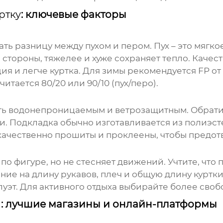
ртку
: ключевые факторы
ть разницу между пухом и пером. Пух – это мяг
тороны, тяжелее и хуже сохраняет тепло. Качество
ия и легче куртка. Для зимы рекомендуется FP от
тается 80/20 или 90/10 (пух/перо).
ь водонепроницаемым и ветрозащитным. Обратит
и. Подкладка обычно изготавливается из полиэст
 качественно прошиты и проклеены, чтобы предот
по фигуре, но не стесняет движений. Учтите, что 
ие на длину рукавов, плеч и общую длину куртки.
уэт. Для активного отдыха выбирайте более своб
и
: лучшие магазины и онлайн-платформы