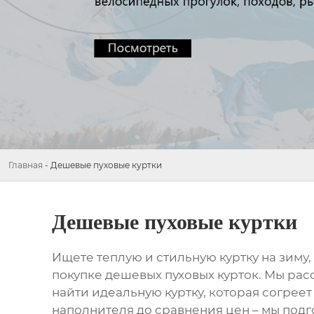
Главная
-
Дешевые пуховые куртки
Дешевые пуховые куртки
Ищете теплую и стильную куртку на зиму, 
покупке
дешевых пуховых курток
. Мы рас
найти идеальную куртку, которая согреет
наполнителя до сравнения цен – мы под