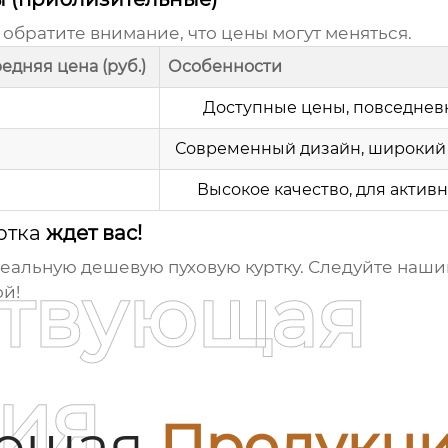
обратите внимание, что цены могут меняться.
едняя цена (руб.)
Особенности
Доступные цены, повседнев
Современный дизайн, широкий
Высокое качество, для активн
ртка
ждет вас!
идеальную
дешевую пуховую куртку
. Следуйте наши
ствующая
й!
ия
ующая
Продукц