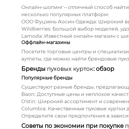
Онлайн-шопинг – отличный способ найт
несколько популярных платформ:
ООО Фуцзянь Аосин Одежда
: Широкий 
Wildberries: Большой выбор моделей, уд
Lamoda: Известный онлайн-магазин с ш
Оффлайн-магазины
Посетите торговые центры и специализи
аутлеты, где можно найти брендовые
пух
Бренды
пуховых курток
: обзор
Популярные бренды
Существуют разные бренды, предлагаю
Baon: Доступные цены и неплохое качест
O'stin: Широкий ассортимент и совреме
Columbia: Качественные
пуховые куртки
д
Определите свои предпочтения в зависи
Советы по экономии при покупке
п