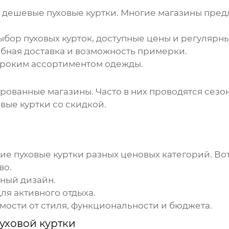
и
дешевые пуховые куртки
. Многие магазины пред
выбор
пуховых курток
, доступные цены и регулярн
обная доставка и возможность примерки.
ироким ассортиментом одежды.
рованные магазины. Часто в них проводятся сез
овые куртки
со скидкой.
щие
пуховые куртки
разных ценовых категорий. Вот
во.
нный дизайн.
ля активного отдыха.
мости от стиля, функциональности и бюджета.
уховой куртки