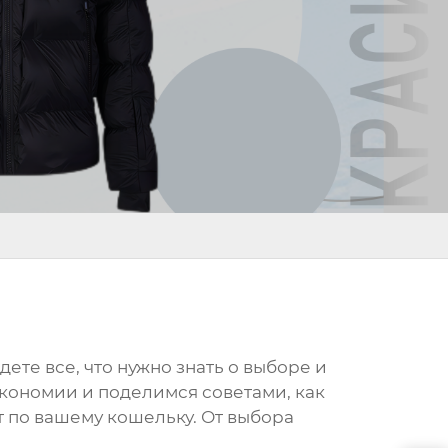
дете все, что нужно знать о выборе и
экономии и поделимся советами, как
т по вашему кошельку. От выбора