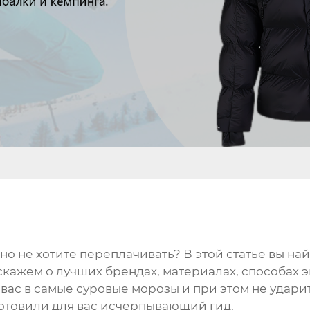
но не хотите переплачивать? В этой статье вы най
скажем о лучших брендах, материалах, способах 
 вас в самые суровые морозы и при этом не удари
готовили для вас исчерпывающий гид.