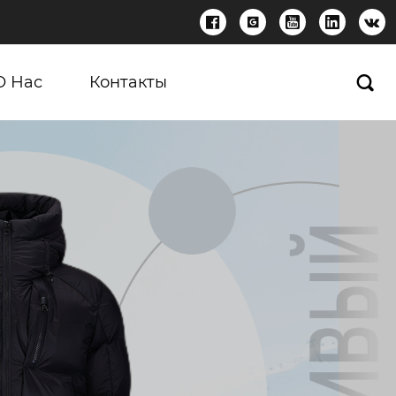





О Нас
Контакты
