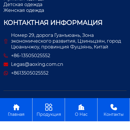
Детская одежда
Женская одежда
КОНТАКТНАЯ ИНФОРМАЦИЯ
Номер 29, дорога Гуанъюань, Зона
экономического развития, Цзиньцзян, город
Цюаньчжоу, провинция Фуцзянь, Китай
+86-13505025552
Legas@aoxing.com.cn
+8613505025552
Авторское право©ООО Фуцзянь Аосин Одежда




Главная
Продукция
О Нас
Контакты