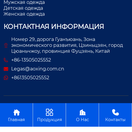
Мужская одежда
Детская одежда
Женская одежда
КОНТАКТНАЯ ИНФОРМАЦИЯ
Номер 29, дорога Гуанъюань, Зона
экономического развития, Цзиньцзян, город
Цюаньчжоу, провинция Фуцзянь, Китай
+86-13505025552
Legas@aoxing.com.cn
+8613505025552
Авторское право©ООО Фуцзянь Аосин Одежда




Главная
Продукция
О Нас
Контакты