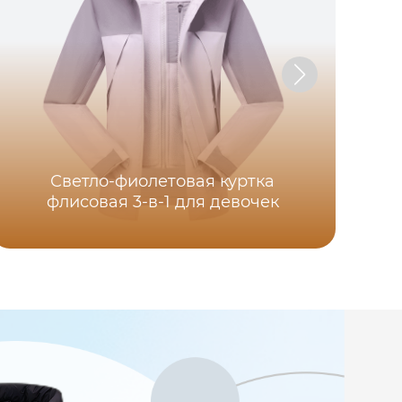
Светло-фиолетовая куртка
флисовая 3-в-1 для девочек