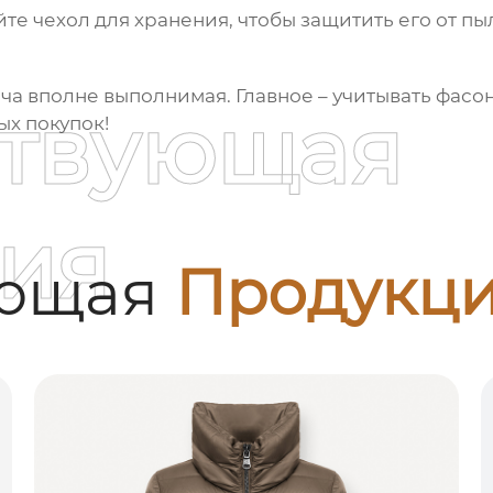
йте чехол для хранения, чтобы защитить его от п
ача вполне выполнимая. Главное – учитывать фасон
ствующая
ых покупок!
ия
ующая
Продукц