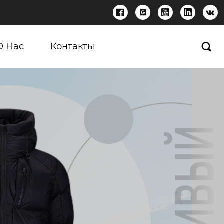





О Нас
Контакты
