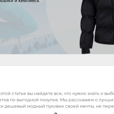
той статье вы найдете все, что нужно знать о вы
тов по выгодной покупке. Мы расскажем о лучши
ти
дешевый модный пуховик
своей мечты, не пере