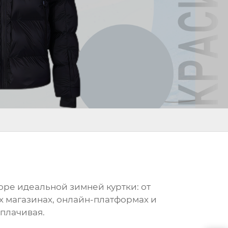
боре идеальной зимней куртки: от
х магазинах, онлайн-платформах и
плачивая.