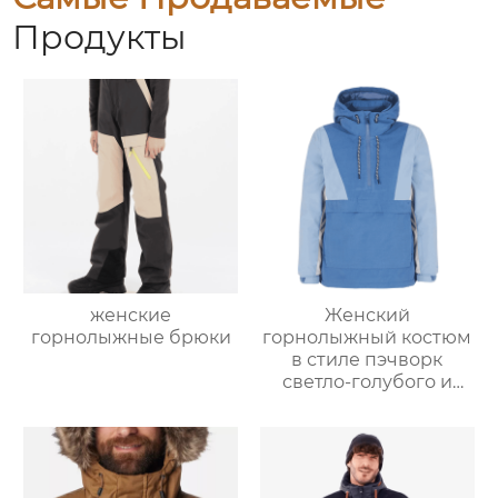
Продукты
женские
Женский
горнолыжные брюки
горнолыжный костюм
в стиле пэчворк
светло-голубого и
светло-серо-голубого
цвета