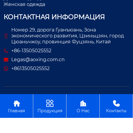
Женская одежда
КОНТАКТНАЯ ИНФОРМАЦИЯ
Номер 29, дорога Гуанъюань, Зона
экономического развития, Цзиньцзян, город
Цюаньчжоу, провинция Фуцзянь, Китай
+86-13505025552
Legas@aoxing.com.cn
+8613505025552
Авторское право©ООО Фуцзянь Аосин Одежда




Главная
Продукция
О Нас
Контакты