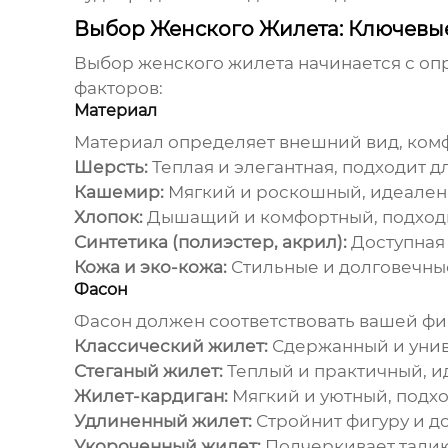
Выбор Женского Жилета: Ключевы
Выбор
женского жилета
начинается с оп
факторов:
Материал
Материал определяет внешний вид, комф
Шерсть:
Теплая и элегантная, подходит д
Кашемир:
Мягкий и роскошный, идеален 
Хлопок:
Дышащий и комфортный, подходит
Синтетика (полиэстер, акрил):
Доступная 
Кожа и эко-кожа:
Стильные и долговечные
Фасон
Фасон должен соответствовать вашей фи
Классический жилет:
Сдержанный и унив
Стеганый жилет:
Теплый и практичный, ид
Жилет-кардиган:
Мягкий и уютный, подхо
Удлиненный жилет:
Стройнит фигуру и до
Укороченный жилет:
Подчеркивает талию