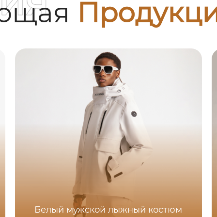
ия
ующая
Продукц
Белый мужской лыжный костюм