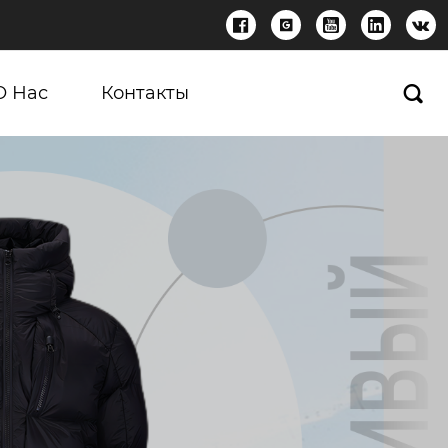





О Нас
Контакты
