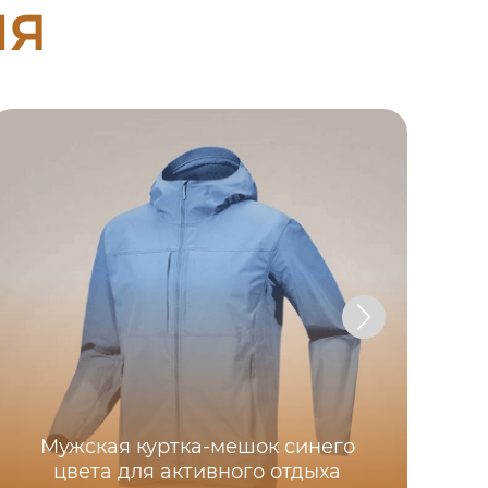
ия
Мужская куртка-мешок синего
цвета для активного отдыха