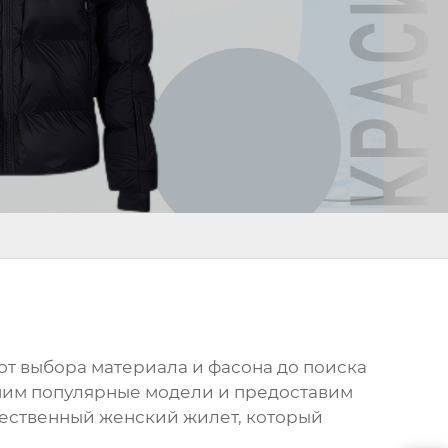
: от выбора материала и фасона до поиска
ним популярные модели и предоставим
ачественный
женский жилет
, который