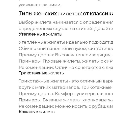
ухаживать за ними.
Типы женских
жилетов
: от класси
Выбор
жилета
начинается с определения
определенных случаев и стилей. Давайт
Утепленные
жилеты
Утепленные
жилеты
идеально подходят д
Обычно они наполнены пухом, синтетиче
Преимущества:
Высокая теплоизоляция, 
Примеры:
Пуховые
жилеты
,
жилеты
с син
Рекомендации:
Отлично сочетаются с дж
Трикотажные
жилеты
Трикотажные
жилеты
- это отличный вар
других мягких материалов. Трикотажные
Преимущества:
Комфорт, универсальност
Примеры:
Вязаные
жилеты
, хлопковые
ж
Рекомендации:
Можно носить с рубашкам
Кожаные
жилеты