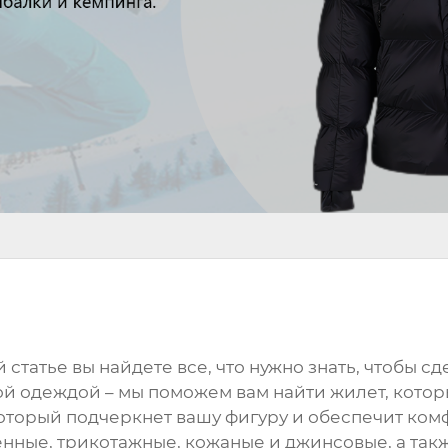
ой статье вы найдете все, что нужно знать, чтобы 
гой одеждой – мы поможем вам найти
жилет
, кото
который подчеркнет вашу фигуру и обеспечит ко
енные, трикотажные, кожаные и джинсовые, а так