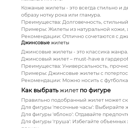
Кожаные
жилеты
- это всегда стильно и 
образу нотку рока или гламура.
Преимущества:
Долговечность, стильный 
Примеры:
Жилеты
из натуральной кожи,
Рекомендации:
Отлично сочетаются с дж
Джинсовые
жилеты
Джинсовые
жилеты
- это классика жанра
Джинсовый
жилет
– must-have в гардеро
Преимущества:
Универсальность, прочно
Примеры:
Джинсовые
жилеты
с потерто
Рекомендации:
Можно носить с футболка
Как выбрать
жилет
по фигуре
Правильно подобранный
жилет
может ск
Для фигуры 'песочные часы':
Выбирайте
Для фигуры 'яблоко':
Отдавайте предпоч
Для фигуры 'груша':
Избегайте объемных