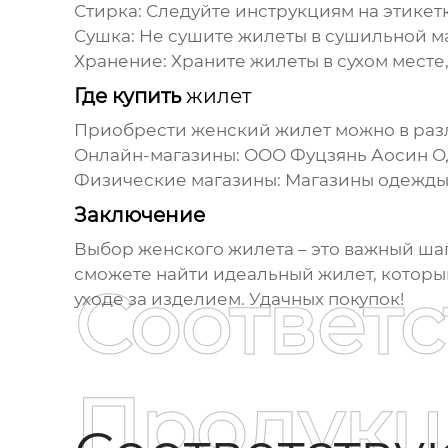
Стирка:
Следуйте инструкциям на этикет
Сушка:
Не сушите
жилеты
в сушильной м
Хранение:
Храните
жилеты
в сухом месте
Где купить
жилет
Приобрести женский
жилет
можно в раз
Онлайн-магазины:
ООО Фуцзянь Аосин 
Физические магазины:
Магазины одежды,
Заключение
Выбор женского
жилета
– это важный ша
сможете найти идеальный
жилет
, котор
Соответ
уходе за изделием. Удачных покупок!
Продукц