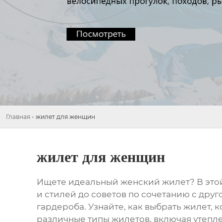
Главная
-
жилет для женщин
жилет для женщин
Ищете идеальный женский
жилет
? В эт
и стилей до советов по сочетанию с дру
гардероба. Узнайте, как выбрать
жилет
, 
различные типы
жилетов
, включая утепл