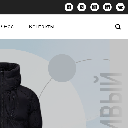





О Нас
Контакты
