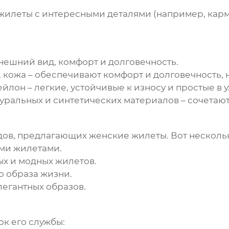
жилеты
с интересными деталями (например, карм
внешний вид, комфорт и долговечность.
 кожа – обеспечивают комфорт и долговечность, н
йлон – легкие, устойчивые к износу и простые в у
уральных и синтетических материалов – сочетают
дов, предлагающих женские
жилеты
. Вот нескол
ыми
жилетами
.
ых и модных
жилетов
.
о образа жизни.
легантных образов.
к его службы: