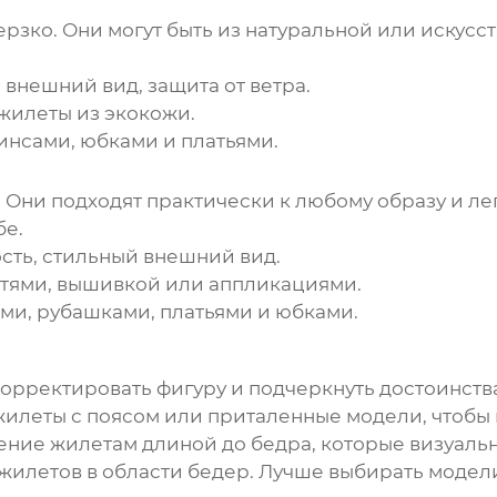
дерзко. Они могут быть из натуральной или искус
внешний вид, защита от ветра.
жилеты
из экокожи.
инсами, юбками и платьями.
. Они подходят практически к любому образу и л
бе.
сть, стильный внешний вид.
стями, вышивкой или аппликациями.
ми, рубашками, платьями и юбками.
орректировать фигуру и подчеркнуть достоинства
жилеты
с поясом или приталенные модели, чтобы 
тение
жилетам
длиной до бедра, которые визуальн
жилетов
в области бедер. Лучше выбирать модел