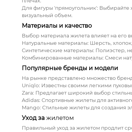
плечах.
Для фигуры 'прямоугольник':
Выбирайте
визуальный объем.
Материалы и качество
Выбор материала
жилета
влияет на его 
Натуральные материалы:
Шерсть, хлопок,
Синтетические материалы:
Полиэстер, не
Комбинированные материалы:
Смеси нат
Популярные бренды и модели
На рынке представлено множество брен
Uniqlo:
Известны своими легкими пухов
Zara:
Предлагает широкий выбор стильн
Adidas:
Спортивные
жилеты
для активног
Mango:
Стильные
жилеты
для создания э
Уход за
жилетом
Правильный уход за
жилетом
продлит сро