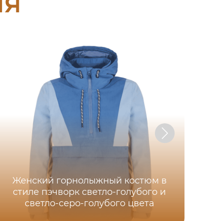
ия
Женский горнолыжный костюм в
стиле пэчворк светло-голубого и
К
светло-серо-голубого цвета