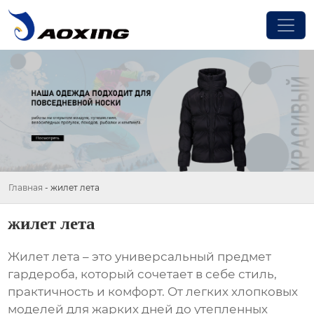
Главная
-
жилет лета
жилет лета
Жилет лета
– это универсальный предмет
гардероба, который сочетает в себе стиль,
практичность и комфорт. От легких хлопковых
моделей для жарких дней до утепленных