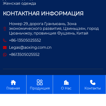
Женская одежда
КОНТАКТНАЯ ИНФОРМАЦИЯ
Номер 29, дорога Гуанъюань, Зона
экономического развития, Цзиньцзян, город
Цюаньчжоу, провинция Фуцзянь, Китай
+86-13505025552
Legas@aoxing.com.cn
+8613505025552
Авторское право©ООО Фуцзянь Аосин Одежда




Главная
Продукция
О Нас
Контакты