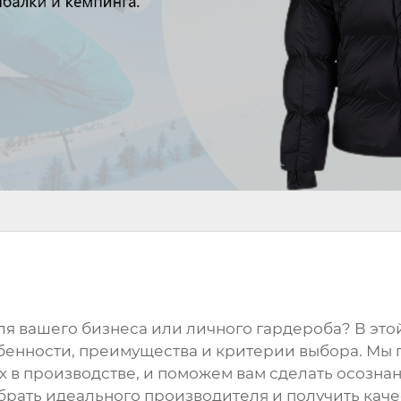
я вашего бизнеса или личного гардероба? В это
обенности, преимущества и критерии выбора. Мы
ых в производстве, и поможем вам сделать осозн
ыбрать идеального производителя и получить кач