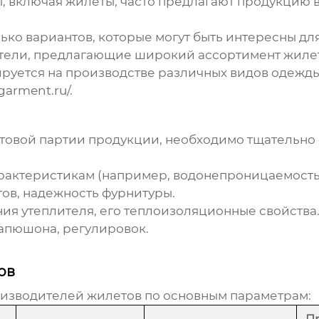
, включая
жилеты
, часто предлагают продукцию 
ко вариантов, которые могут быть интересны для
тели, предлагающие широкий ассортимент
жиле
ируется на производстве различных видов одежды
garment.ru/
.
товой партии продукции, необходимо тщательно 
рактеристикам (например, водонепроницаемость,
тов, надежность фурнитуры.
я утеплителя, его теплоизоляционные свойства
апюшона, регулировок.
ов
роизводителей
жилетов
по основным параметрам: