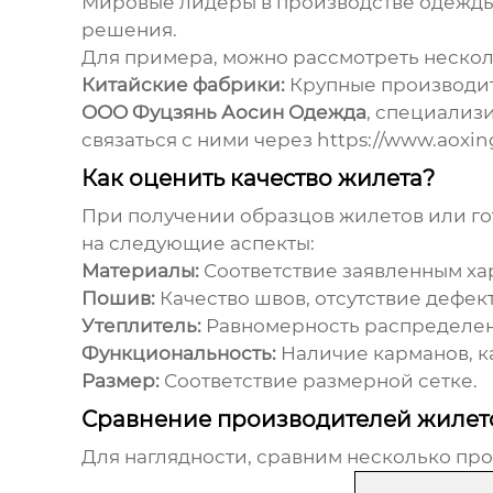
Мировые лидеры в производстве одежды
решения.
Для примера, можно рассмотреть несколь
Китайские фабрики:
Крупные производи
ООО Фуцзянь Аосин Одежда
, специализ
связаться с ними через
https://www.aoxin
Как оценить качество жилета?
При получении образцов
жилетов
или го
на следующие аспекты:
Материалы:
Соответствие заявленным ха
Пошив:
Качество швов, отсутствие дефек
Утеплитель:
Равномерность распределени
Функциональность:
Наличие карманов, к
Размер:
Соответствие размерной сетке.
Сравнение производителей жилет
Для наглядности, сравним несколько п