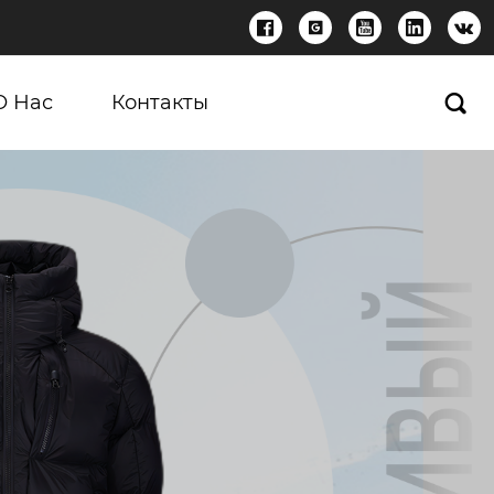





О Нас
Контакты
