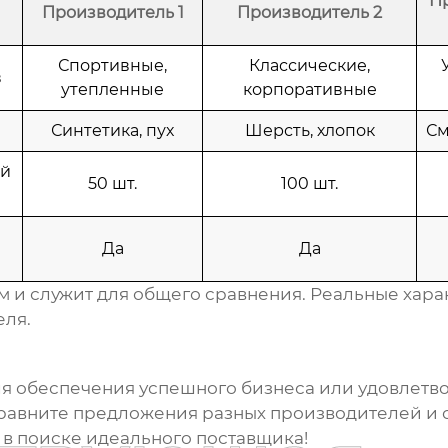
П
Производитель 1
Производитель 2
Спортивные,
Классические,
в
утепленные
корпоративные
Синтетика, пух
Шерсть, хлопок
См
й
50 шт.
100 шт.
Да
Да
 и служит для общего сравнения. Реальные харак
еля.
ля обеспечения успешного бизнеса или удовлетв
равните предложения разных производителей и с
в поиске идеального поставщика!