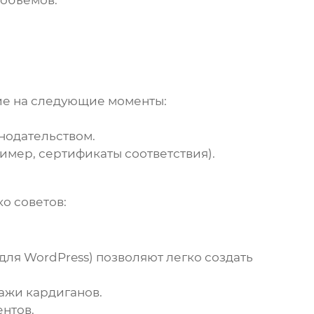
 объемов.
е на следующие моменты:
онодательством.
имер, сертификаты соответствия).
о советов:
для WordPress) позволяют легко создать
дажи
кардиганов
.
нтов.