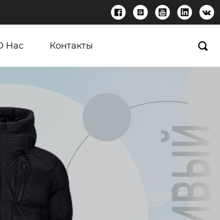





О Нас
Контакты
