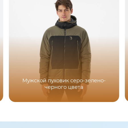
Мужской пуховик серо-зелено-
черного цвета