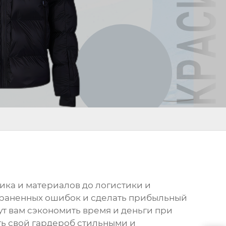
щика и материалов до логистики и
страненных ошибок и сделать прибыльный
т вам сэкономить время и деньги при
ть свой гардероб стильными и