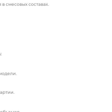
в смесовых составах.
.
модели.
артии.