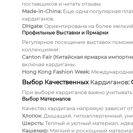
поставщиков и читать отзывы.
Made-in-China:
Еще одна популярная пла
кардиганов
.
DHgate:
Ориентирована на более мелкий
Профильные Выставки и Ярмарки
Регулярное посещение выставок поможе
коллекциями:
Canton Fair (Китайская ярмарка импортны
включая
кардиганы
.
Hong Kong Fashion Week:
Международная 
Выбор Качественных
Кардиганов
:
При выборе
кардиганов
важно учитывать
Выбор Материалов
Качество
кардигана
напрямую зависит от
Хлопок:
Дышащий, гипоаллергенный, уни
Шерсть:
Теплый и уютный материал, иде
Кашемир:
Мягкий и роскошный материал,