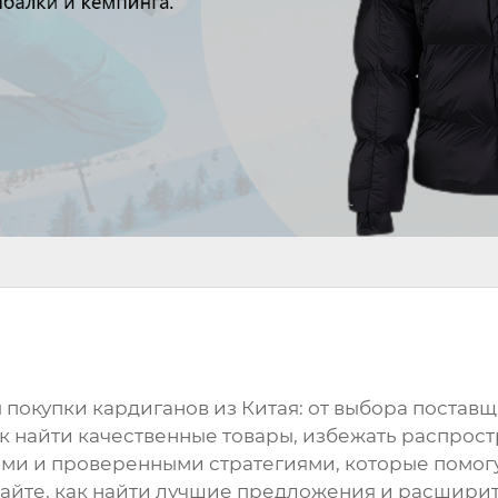
ы покупки
кардиганов из Китая
: от выбора постав
ак найти качественные товары, избежать распро
ми и проверенными стратегиями, которые помогу
знайте, как найти лучшие предложения и расшири