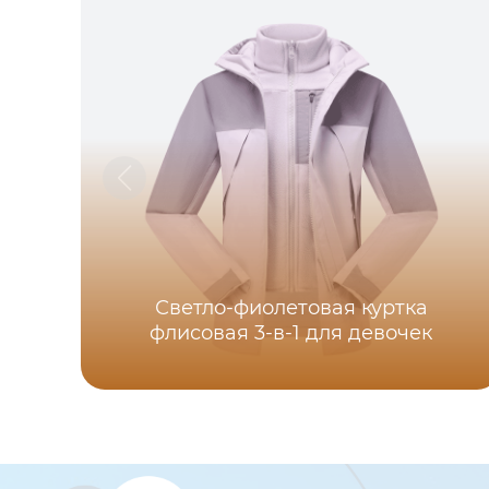
Светло-фиолетовая куртка
флисовая 3-в-1 для девочек