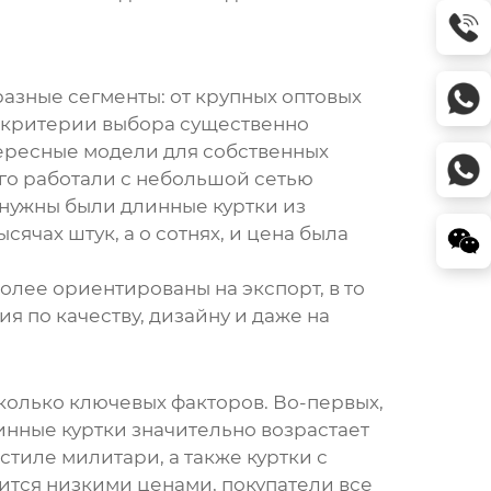
разные сегменты: от крупных оптовых
и критерии выбора существенно
ересные модели для собственных
лго работали с небольшой сетью
 нужны были
длинные куртки
из
ячах штук, а о сотнях, и цена была
более ориентированы на экспорт, в то
я по качеству, дизайну и даже на
олько ключевых факторов. Во-первых,
инные куртки
значительно возрастает
стиле милитари, а также куртки с
вится низкими ценами, покупатели все