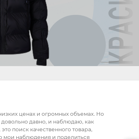
 низких ценах и огромных объемах. Но
е довольно давно, и наблюдаю, как
 это поиск качественного товара,
ино мои наблюдения и поделиться