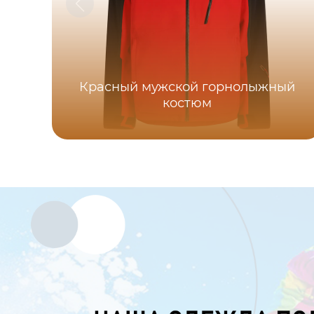
Красный мужской горнолыжный
костюм