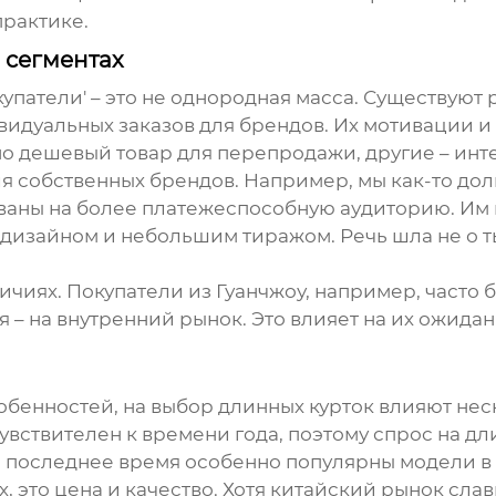
рактике.
 сегментах
купатели' – это не однородная масса. Существуют 
ивидуальных заказов для брендов. Их мотивации 
о дешевый товар для перепродажи, другие – инт
для собственных брендов. Например, мы как-то до
ованы на более платежеспособную аудиторию. Им
изайном и небольшим тиражом. Речь шла не о тыс
ичиях. Покупатели из Гуанчжоу, например, часто 
 – на внутренний рынок. Это влияет на их ожидани
обенностей, на выбор
длинных курток
влияют неск
увствителен к времени года, поэтому спрос на
дл
В последнее время особенно популярны модели в 
, это цена и качество. Хотя китайский рынок сла