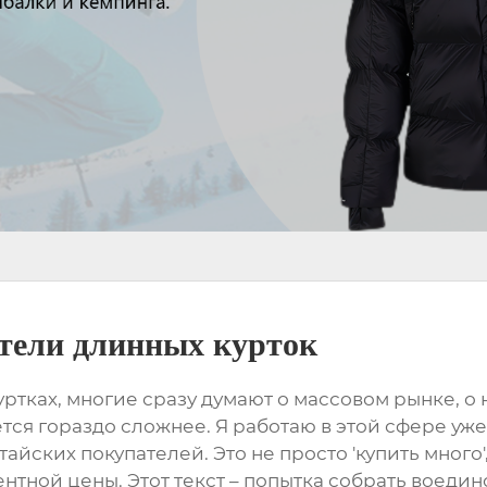
тели длинных курток
уртках
, многие сразу думают о массовом рынке, о
ется гораздо сложнее. Я работаю в этой сфере уж
йских покупателей. Это не просто 'купить много',
ентной цены. Этот текст – попытка собрать воед