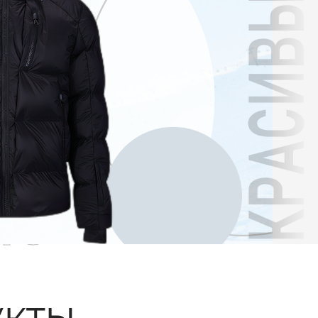
ые
кты