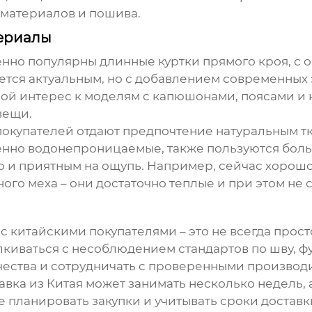
материалов и пошива.
териалы
бенно популярны
длинные куртки
прямого кроя, с 
тся актуальным, но с добавлением современных э
й интерес к моделям с капюшонами, поясами и к
вещи.
покупателей отдают предпочтение натуральным тк
енно водонепроницаемые, также пользуются бол
но и приятным на ощупь. Например, сейчас хорош
ного меха – они достаточно теплые и при этом не
 китайскими покупателями – это не всегда просто
алкиваться с несоблюдением стандартов по шву, ф
чества и сотрудничать с проверенными производ
авка из Китая может занимать несколько недель, 
 планировать закупки и учитывать сроки доставки