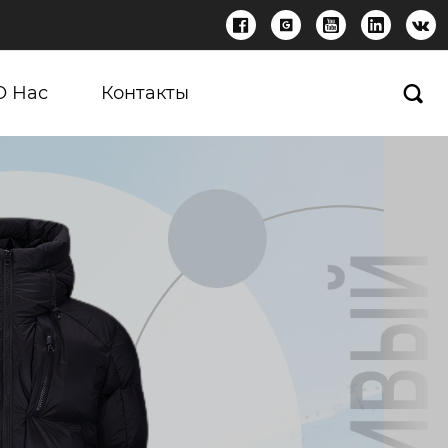





О Нас
Контакты
