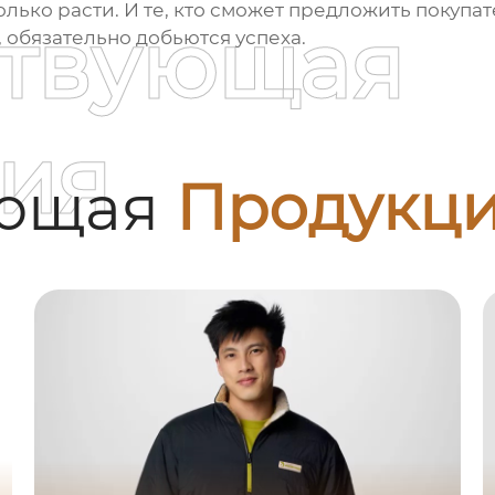
олько расти. И те, кто сможет предложить покупа
ствующая
 обязательно добьются успеха.
ия
ующая
Продукц