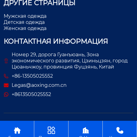
ДРУГИЕ СТРАНИЦЫ
Мужская одежда
Детская одежда
Женская одежда
КОНТАКТНАЯ ИНФОРМАЦИЯ
Номер 29, дорога Гуанъюань, Зона
экономического развития, Цзиньцзян, город
Цюаньчжоу, провинция Фуцзянь, Китай
+86-13505025552
Legas@aoxing.com.cn
+8613505025552
Авторское право©ООО Фуцзянь Аосин Одежда



