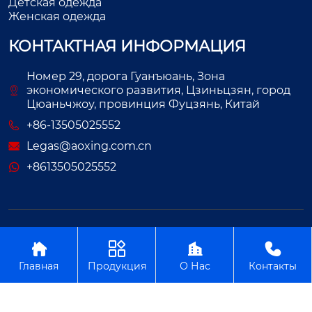
Детская одежда
Женская одежда
КОНТАКТНАЯ ИНФОРМАЦИЯ
Номер 29, дорога Гуанъюань, Зона
экономического развития, Цзиньцзян, город
Цюаньчжоу, провинция Фуцзянь, Китай
+86-13505025552
Legas@aoxing.com.cn
+8613505025552
Авторское право©ООО Фуцзянь Аосин Одежда




Главная
Продукция
О Нас
Контакты