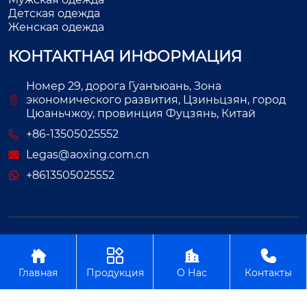
Детская одежда
Женская одежда
КОНТАКТНАЯ ИНФОРМАЦИЯ
Номер 29, дорога Гуанъюань, Зона
экономического развития, Цзиньцзян, город
Цюаньчжоу, провинция Фуцзянь, Китай
+86-13505025552
Legas@aoxing.com.cn
+8613505025552
Авторское право©ООО Фуцзянь Аосин Одежда




Главная
Продукция
О Нас
Контакты