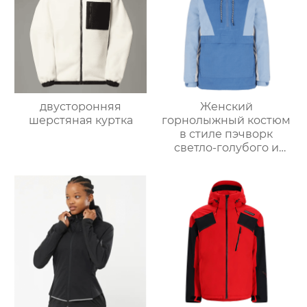
двусторонняя
Женский
шерстяная куртка
горнолыжный костюм
в стиле пэчворк
светло-голубого и
светло-серо-голубого
цвета