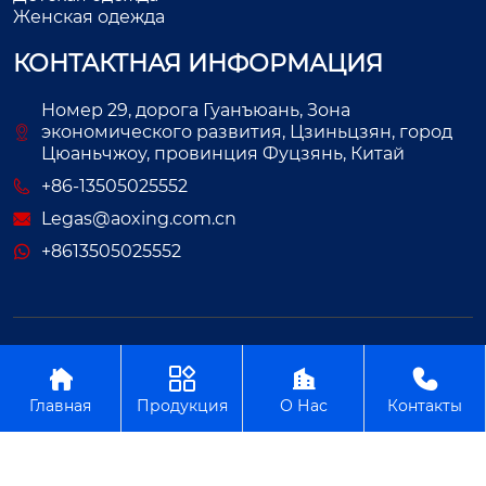
Женская одежда
КОНТАКТНАЯ ИНФОРМАЦИЯ
Номер 29, дорога Гуанъюань, Зона
экономического развития, Цзиньцзян, город
Цюаньчжоу, провинция Фуцзянь, Китай
+86-13505025552
Legas@aoxing.com.cn
+8613505025552
Авторское право©ООО Фуцзянь Аосин Одежда




Главная
Продукция
О Нас
Контакты