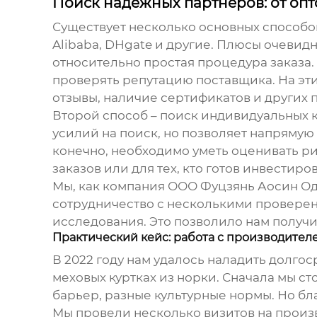
Поиск надежных партнеров: от оп
Существует несколько основных способо
Alibaba, DHgate и другие. Плюсы очеви
относительно простая процедура заказа
проверять репутацию поставщика. На эт
отзывы, наличие сертификатов и других
Второй способ – поиск индивидуальных к
усилий на поиск, но позволяет напрямую
конечно, необходимо уметь оценивать ри
заказов или для тех, кто готов инвестир
Мы, как компания ООО Фуцзянь Аосин Од
сотрудничество с несколькими провере
исследования. Это позволило нам получи
Практический кейс: работа с производител
В 2022 году нам удалось наладить долг
меховых куртках
из норки. Сначала мы ст
барьер, разные культурные нормы. Но бл
Мы провели несколько визитов на произ