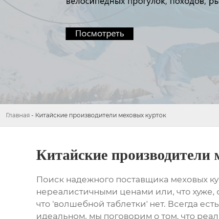
Главная
-
Китайские производители меховых курток
Китайские производители 
Поиск надежного поставщика
меховых к
нереалистичными ценами или, что хуже, с
что 'волшебной таблетки' нет. Всегда ес
идеальном, мы поговорим о том, что реаль