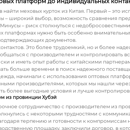
товых платформ до индивидуальных конта
в найти
меховых курток
из Китая. Первый – это ис
дны – широкий выбор, возможность сравнения пре
. Минусы – риск столкнуться с недобросовестным
их платформах нужно быть особенно внимательным
 подтверждающих документов.
онтактов. Это более трудоемкий, но и более над
 общаться с производителем и контролировать все
ски и иметь опыт работы с китайскими партнерам
овать больше времени в поиск надежного поставщ
ежда, начинали с использования оптовых платфо
нными производителями, которых мы нашли чере
ть более выгодные условия и лучше контролиров
ем из провинции Хубэй
осрочное сотрудничество с производителем из п
олкнулись с некоторыми трудностями с коммуник
агодаря терпению и готовности к компромиссам н
водственную площадку, заключили договор, в кот