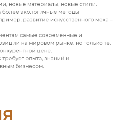
ии, новые материалы, новые стили.
на более экологичные методы
пример, развитие искусственного меха –
лиентам самые современные и
озиции на мировом рынке, но только те,
онкурентной цене.
к
требует опыта, знаний и
ивным бизнесом.
ия