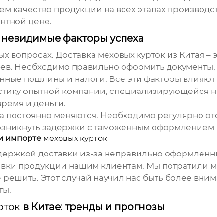
ем качество продукции на всех этапах производст
нтной цене.
 невидимые факторы успеха
ых вопросах. Доставка
меховых курток
из Китая –
цев. Необходимо правильно оформить документы,
енные пошлины и налоги. Все эти факторы влияют
стику опытной компании, специализирующейся на
ремя и деньги.
а постоянно меняются. Необходимо регулярно от
 возникнуть задержки с таможенным оформлением 
ри импорте
меховых курток
держкой доставки из-за неправильно оформленн
авки продукции нашим клиентам. Мы потратили м
е решить. Этот случай научил нас быть более вн
ты.
рток
в Китае: тренды и прогнозы