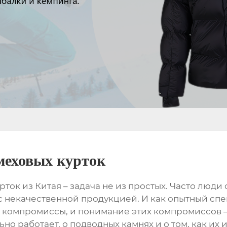
меховых курток
урток
из Китая – задача не из простых. Часто люд
 некачественной продукцией. И как опытный специ
ть компромиссы, и понимание этих компромиссов –
но работает, о подводных камнях и о том, как их 