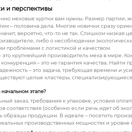
ки и перспективы
менно
меховые куртки
вам нужны. Размер партии, же
тим – половина дела. Многие новички сразу ориен
начит, вероятно, что-то не так. Слишком низкая 
оизводителе, либо о несоблюдении экологически
ми проблемами с логистикой и качеством.
– это крупнейший производитель меха в мире. Ко
конкуренция – это не гарантия качества. Найти п
адежность – это задача, требующая времени и уси
ществуют целые кластеры, специализирующиеся н
 начальном этапе?
ный заказ, требования к упаковке, условия оплат
в соответствия (особенно если речь идет об экол
ь образцы продукции. В идеале – посетить произв
реальных производственных мощностях и уровне 