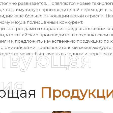
стоянно развивается. Появляются новые технолог
х, что стимулирует производителей переходить 
увидим еще больше инноваций в этой отрасли. На
ному меху, а полноценный конкурент.
ит за трендами и старается предлагать своим к
ны, что китайские производители сохранят свои п
овиям и предложить качественную продукцию по к
ота с китайскими производителями
меховых курто
ствующая
ходе это может быть очень выгодным и перспект
ия
ующая
Продукц