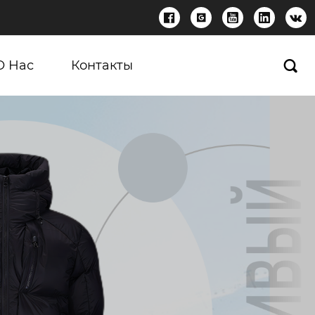





О Нас
Контакты
