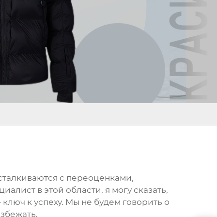
и сталкиваются с переоценками,
алист в этой области, я могу сказать,
 ключ к успеху. Мы не будем говорить о
избежать.