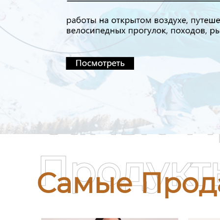
Самые П
Продукт
Самые Прод