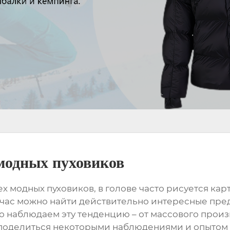
модных пуховиков
ех модных пуховиков
, в голове часто рисуется к
йчас можно найти действительно интересные пред
о наблюдаем эту тенденцию – от массового прои
поделиться некоторыми наблюдениями и опытом 