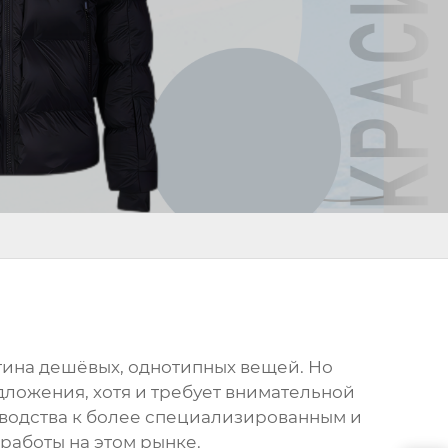
артина дешёвых, однотипных вещей. Но
ложения, хотя и требует внимательной
зводства к более специализированным и
работы на этом рынке.