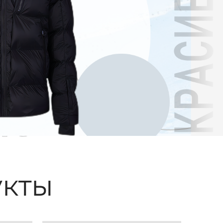
ые
кты