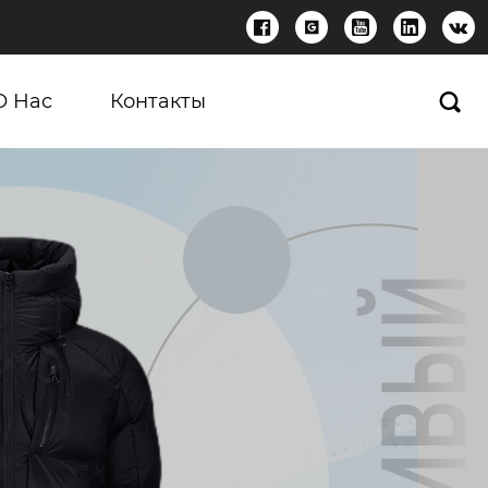





О Нас
Контакты
