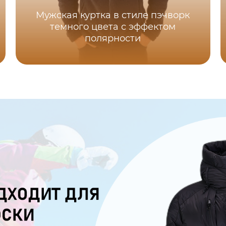
Мужская куртка в стиле пэчворк
темного цвета с эффектом
полярности