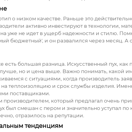
не
отип о низком качестве. Раньше это действитель
одители активно инвестируют в технологии, мате
 она уже не идет в ущерб надежности и стилю. Пом
амый бюджетный', и он развалился через месяц. А
же есть большая разница. Искусственный пух, как 
, лучше, но и цена выше. Важно понимать, какой и
киваемся с ситуациями, когда производитель заяв
ет на теплоизоляцию и срок службы изделия. Имен
ыми поставщиками.
м производителем, который предлагал очень прив
пух был смешан с пером и значительно уступал по 
нечно, отразилось на репутации.
бальным тенденциям