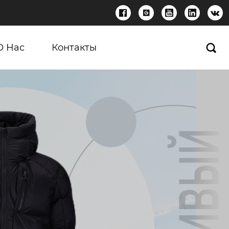





О Нас
Контакты
