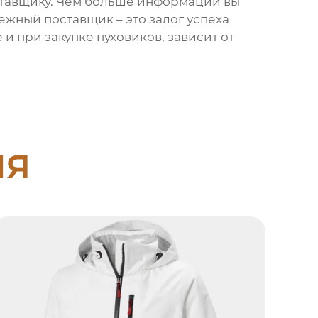
оставщику. Чем больше информации вы
ежный поставщик – это залог успеха
е и при закупке
пуховиков
, зависит от
ия