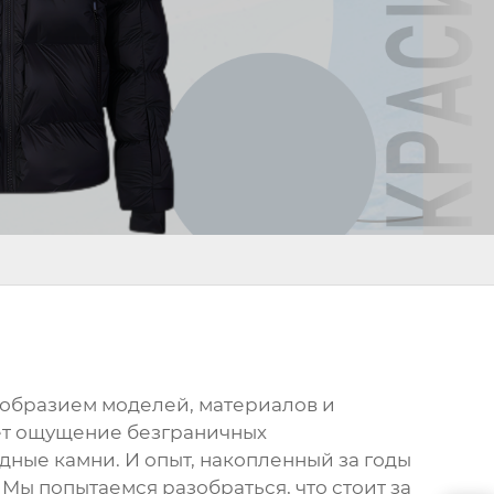
ообразием моделей, материалов и
ает ощущение безграничных
одные камни. И опыт, накопленный за годы
Мы попытаемся разобраться, что стоит за