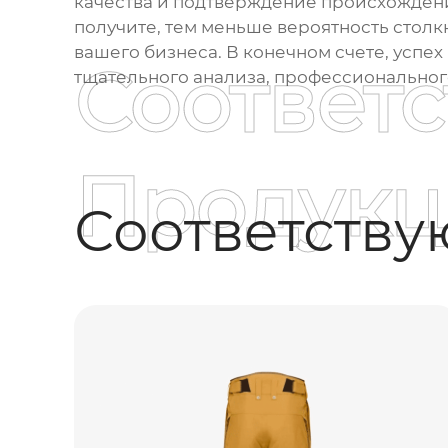
качества и подтверждение происхождени
получите, тем меньше вероятность столк
вашего бизнеса. В конечном счете, успех
Соответ
тщательного анализа, профессионального
Продукц
Соответств