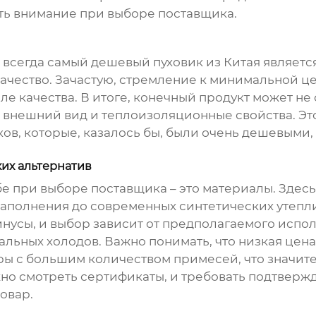
ить внимание при выборе поставщика.
 всегда самый дешевый
пуховик из Китая
является
ачество. Зачастую, стремление к минимальной ц
ле качества. В итоге, конечный продукт может не
 внешний вид и теплоизоляционные свойства. Эт
ков
, которые, казалось бы, были очень дешевыми,
ких альтернатив
бе при выборе поставщика – это материалы. Здесь
наполнения до современных синтетических утеплите
нусы, и выбор зависит от предполагаемого испо
мальных холодов. Важно понимать, что низкая цена
яры с большим количеством примесей, что значи
жно смотреть сертификаты, и требовать подтвер
овар.