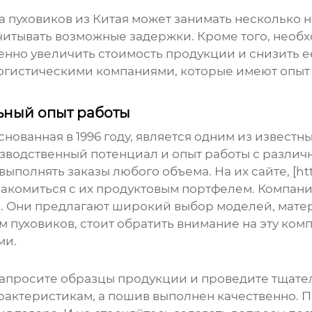
ка
пуховиков
из Китая может занимать несколько н
учитывать возможные задержки. Кроме того, необ
но увеличить стоимость продукции и снизить ее
огистическими компаниями, которые имеют опыт
ьный опыт работы
ованная в 1996 году, является одним из известн
изводственный потенциал и опыт работы с разли
олнять заказы любого объема. На их сайте, [htt
ознакомиться с их продуктовым портфелем. Компа
в
. Они предлагают широкий выбор моделей, матер
ом
пуховиков
, стоит обратить внимание на эту ком
ми.
запросите образцы продукции и проведите тщател
рактеристикам, а пошив выполнен качественно. 