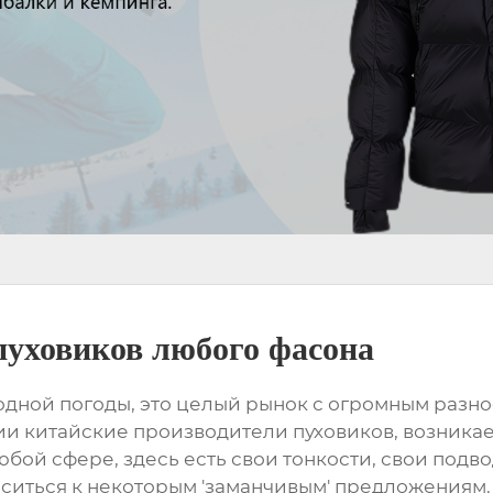
пуховиков любого фасона
лодной погоды, это целый рынок с огромным разн
нии
китайские производители пуховиков
, возник
любой сфере, здесь есть свои тонкости, свои подв
оситься к некоторым 'заманчивым' предложениям. 