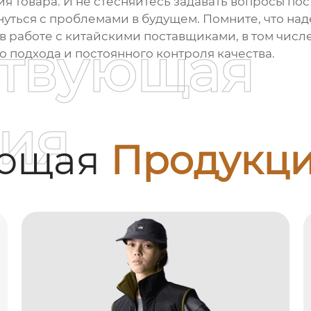
я товара. И не стесняйтесь задавать вопросы п
нуться с проблемами в будущем. Помните, что над
 в работе с китайскими поставщиками, в том числ
ствующая
 подхода и постоянного контроля качества.
ия
ующая
Продукц