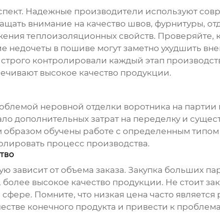
аспект. Надежные производители используют сов
щать внимание на качество швов, фурнитуры, от
жения теплоизоляционных свойств. Проверяйте, 
ие недочеты в пошиве могут заметно ухудшить в
 строго контролировали каждый этап производст
печивают высокое качество продукции.
роблемой неровной отделки воротника на партии
ло дополнительных затрат на переделку и сущест
 образом обучены работе с определенным типом т
олировать процесс производства.
ство
ю зависит от объема заказа. Закупка больших па
, более высокое качество продукции. Не стоит з
 сфере. Помните, что низкая цена часто является
ачестве конечного продукта и привести к проблем