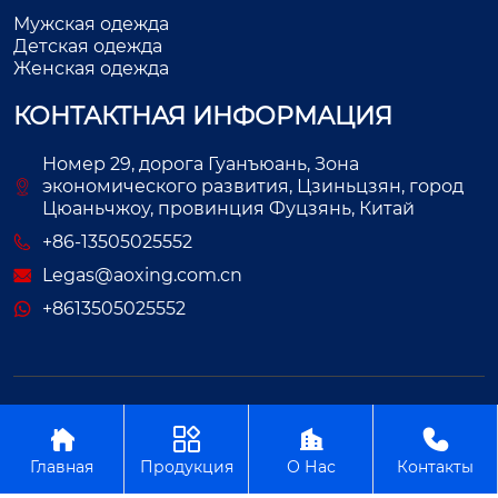
Мужская одежда
Детская одежда
Женская одежда
КОНТАКТНАЯ ИНФОРМАЦИЯ
Номер 29, дорога Гуанъюань, Зона
экономического развития, Цзиньцзян, город
Цюаньчжоу, провинция Фуцзянь, Китай
+86-13505025552
Legas@aoxing.com.cn
+8613505025552
Авторское право©ООО Фуцзянь Аосин Одежда




Главная
Продукция
О Нас
Контакты