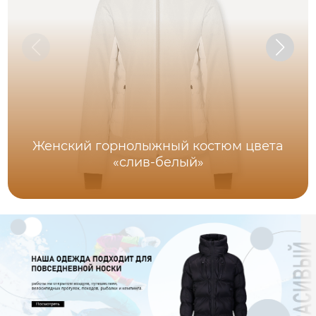
Женский горнолыжный костюм цвета
«слив-белый»