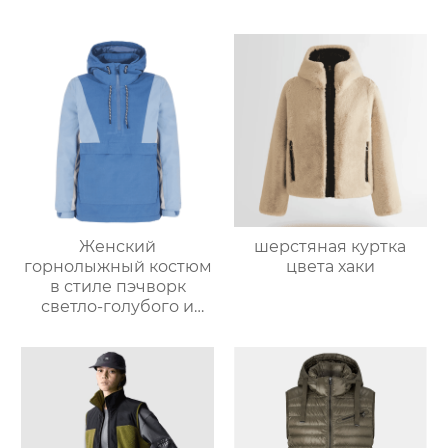
Женский
шерстяная куртка
горнолыжный костюм
цвета хаки
в стиле пэчворк
светло-голубого и
светло-серо-голубого
цвета