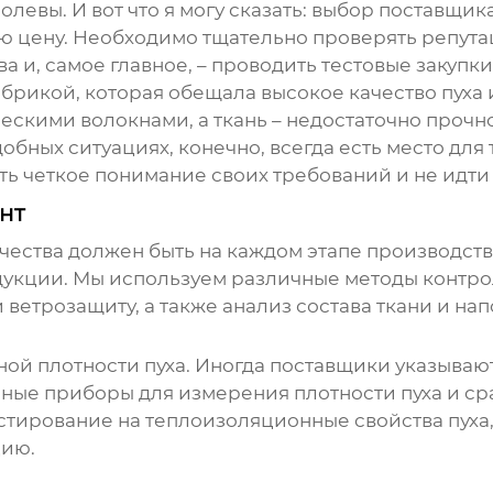
ролевы
. И вот что я могу сказать: выбор поставщи
ую цену. Необходимо тщательно проверять репут
 и, самое главное, – проводить тестовые закупки
абрикой, которая обещала высокое качество пуха 
ическими волокнами, а ткань – недостаточно про
бных ситуациях, конечно, всегда есть место для 
еть четкое понимание своих требований и не идти
нт
ачества должен быть на каждом этапе производств
дукции. Мы используем различные методы контро
ветрозащиту, а также анализ состава ткани и нап
ной плотности пуха. Иногда поставщики указываю
ные приборы для измерения плотности пуха и ср
стирование на теплоизоляционные свойства пуха, 
цию.