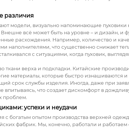
ие различия
гают модели, визуально напоминающие
пуховики
 Внешне всё может быть на уровне – и дизайн, и 
ные расхождения. Например, количество и качес
гими наполнителями, что существенно снижает те
сталкивался с ситуациями, когда пуховик, выгля
во ткани верха и подкладки. Китайские производ
огие материалы, которые быстро изнашиваются и 
общий срок службы изделия. Иногда, даже при за
 не впитываясь, что создает дискомфорт в дождли
х проблем.
иками: успехи и неудачи
 с богатым опытом производства верхней одежды 
ских фабрик. Мы, конечно, работали и работаем