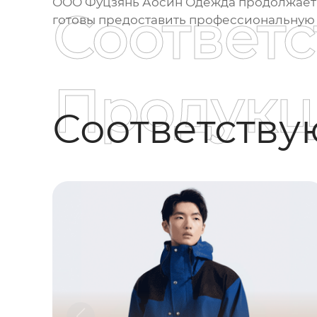
ООО Фуцзянь Аосин Одежда продолжает 
Соответ
готовы предоставить профессиональную 
Продукц
Соответств