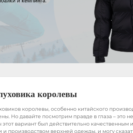
пуховика королевы
ховиков королевы
, особенно китайского произво
ы. Но давайте посмотрим правде в глаза – это не 
бы этот вариант был действительно качественным 
и и производством верхней одежды, и могу сказать