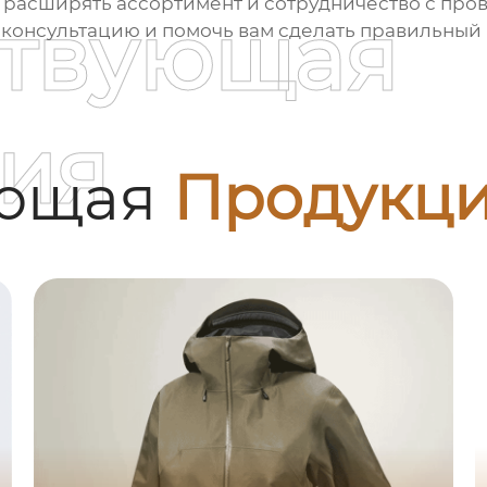
расширять ассортимент и сотрудничество с про
ствующая
консультацию и помочь вам сделать правильный 
ия
ующая
Продукц