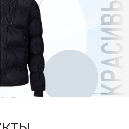
ые
кты