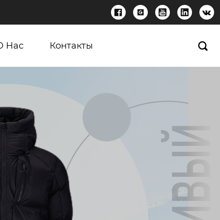





О Нас
Контакты
