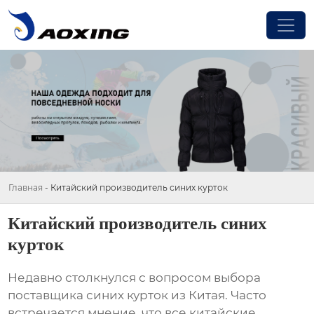
Главная
-
Китайский производитель синих курток
Китайский производитель синих
курток
Недавно столкнулся с вопросом выбора
поставщика
синих курток
из Китая. Часто
встречается мнение, что все китайские