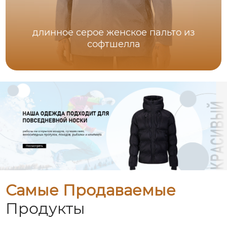
длинное серое женское пальто из
софтшелла
Самые Продаваемые
Продукты