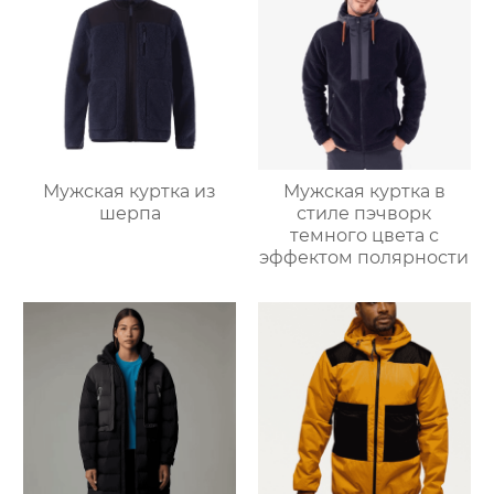
Мужская куртка из
Мужская куртка в
шерпа
стиле пэчворк
темного цвета с
эффектом полярности