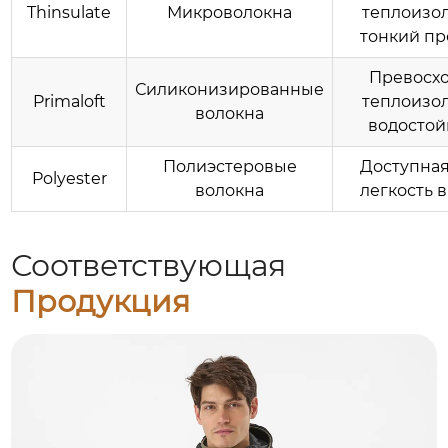
Thinsulate
Микроволокна
теплоизо
тонкий п
Превосх
Силиконизированные
Primaloft
теплоизо
волокна
водостой
Полиэстеровые
Доступная
Polyester
волокна
легкость в
Соответствующая
Продукция