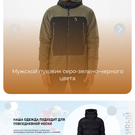
Мужской пуховик серо-зелено-черного
цвета