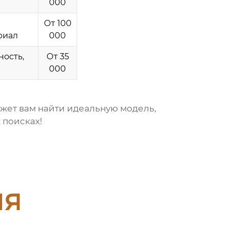
000
От 100
риал
000
ность,
От 35
000
ожет вам найти идеальную модель,
 поисках!
ия