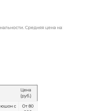
нальности. Средняя цена на
Цена
(руб.)
апюшон с
От 80