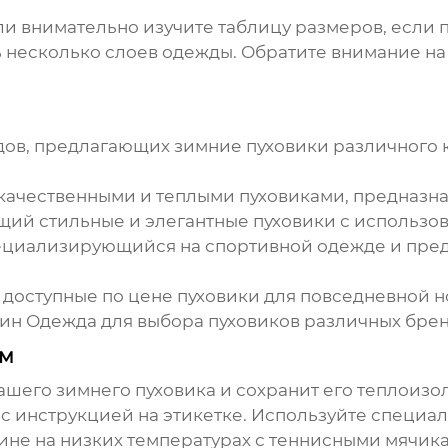
ли внимательно изучите таблицу размеров, если п
ть несколько слоев одежды. Обратите внимание н
дов, предлагающих
зимние пуховики
различного к
ачественными и теплыми пуховиками, предназна
ий стильные и элегантные пуховики с использо
ециализирующийся на спортивной одежде и пре
оступные по цене пуховики для повседневной но
ин Одежда
для выбора пуховиков различных брен
ом
вашего
зимнего пуховика
и сохранит его теплоизо
 с инструкцией на этикетке. Используйте специа
не на низких температурах с теннисными мячика