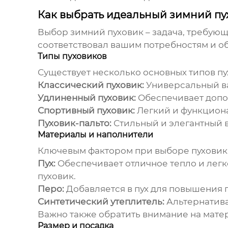
Как выбрать идеальный зимний пу
Выбор
зимний пуховик
– задача, требующ
соответствовал вашим потребностям и о
Типы пуховиков
Существует несколько основных типов
пу
Классический пуховик:
Универсальный ва
Удлиненный пуховик:
Обеспечивает допол
Спортивный пуховик:
Легкий и функциона
Пуховик-пальто:
Стильный и элегантный в
Материалы и наполнители
Ключевым фактором при выборе пуховика
Пух:
Обеспечивает отличное тепло и легко
пуховик.
Перо:
Добавляется в пух для повышения 
Синтетический утеплитель:
Альтернатива 
Важно также обратить внимание на мате
Размер и посадка