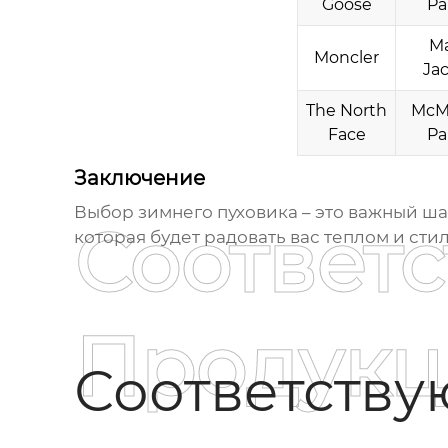
Goose
Pa
M
Moncler
Ja
The North
McM
Face
Pa
Заключение
Выбор
зимнего пуховика
– это важный ша
Соответ
которая будет радовать вас теплом и сти
Продукц
Соответств