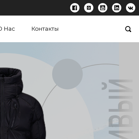





О Нас
Контакты
