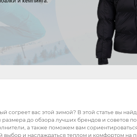
 согреет вас этой зимой? В этой статье вы найде
 размера до обзора лучших брендов и советов п
олнители, а также поможем вам сориентироватьс
й выбор и наслаждаться теплом и комфортом на 