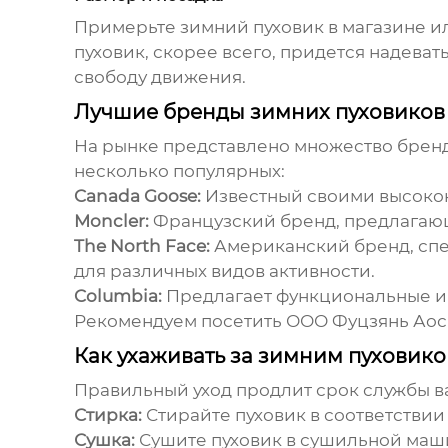
Примерьте
зимний пуховик
в магазине и
пуховик, скорее всего, придется надева
свободу движения.
Лучшие бренды зимних пуховиков
На рынке представлено множество брен
несколько популярных:
Canada Goose:
Известный своими высокок
Moncler:
Французский бренд, предлагающ
The North Face:
Американский бренд, сп
для различных видов активности.
Columbia:
Предлагает функциональные и д
Рекомендуем посетить
ООО Фуцзянь Аос
Как ухаживать за зимним пуховик
Правильный уход продлит срок службы 
Стирка:
Стирайте пуховик в соответствии
Сушка:
Сушите пуховик в сушильной маши