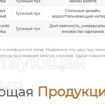
rka
гусиный пух
мехом койота
aya
Стильный дизайн,
Гусиный пух
cket
водоотталкивающий мате
urdo
Долговечность, универсаль
Гусиный пух
rka
множество карманов
г к комфортной зиме. Надеемся, что наш гид пом
ствующая
лем на протяжении многих сезонов. Удачи в ваших
ия
ующая
Продукц